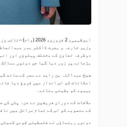
ابوظہبی، 2 فروری، 
وزیر خارجہ و ہجرت ڈاکٹر بدر عبدالعاطی
دوطرفہ تعاون کے مختلف پہلوؤں اور انہی
بڑھانے پر زور دیا گیا جو دونوں ممالک 
شیخ عبداللہ بن زاید نے مصر کے ساتھ گہ
امکانات کو اس انداز میں فروغ دیا جائے 
بہبود کو یقینی بنائے۔
ملاقات کے دوران فریقین نے غزہ پٹی کی ص
کے منصوبے کو اس کے تمام مراحل میں نافذ
دونوں رہنماؤں نے فلسطینی قومی کمیٹی ب