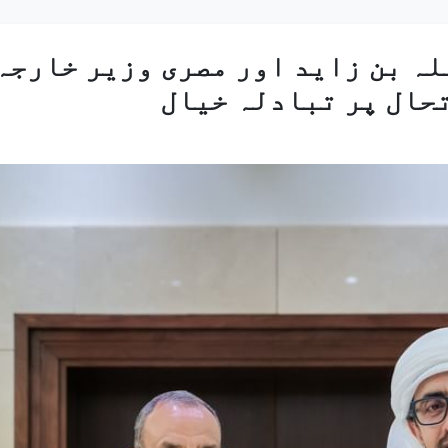
ہ بن زاید اور مصری وزیر خارجہ 
حال پر تبادلہ خیال