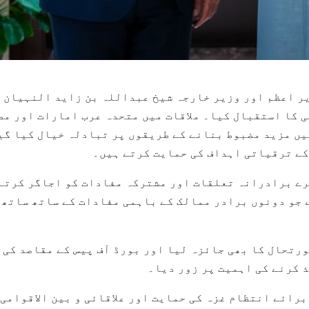
2026 (وام) --نائب وزیر اعظم اور وزیر خارجہ شیخ عبداللہ بن زاید 
 کا استقبال کیا۔ ملاقات میں متحدہ عرب امارات اور م
ں مزید مضبوط بنانے کے طریقوں پر تبادلہ خیال کیا گی
کے ترقیاتی اہداف کی حمایت کرتے ہیں۔
رے برادرانہ تعلقات اور مشترکہ مفادات کو اجاگر کرتے 
جو دونوں برادر ممالک کے باہمی مفادات کے ساتھ ساتھ ا
ورتحال کا بھی جائزہ لیا اور بورڈ آف پیس کے مقاصد کی
 کرنے کی اہمیت پر زور دیا۔
رائے انتظام غزہ کی حمایت اور علاقائی و بین الاقوامی 