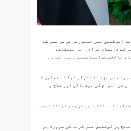
النہیان نے ابوظہبی میں جمہوریہ عربی مصر کے
صر کے درمیان برادرانہ تعلقات،
ا، بالخصوص ایسے شعبوں میں تعاون
ہوئے اس عزم کا اظہار کیا کہ تعاون کے
ن کی اقوام کی خوشحالی اور فلاح و
 حمایت کے ساتھ امریکی صدر ڈونلڈ ٹرمپ
سطح پر کوششیں تیز کرنے کی ضرورت پر