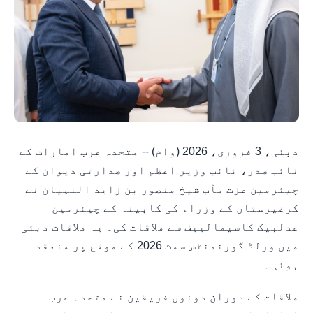
دبئی، 3 فروری، 2026 (وام) -- متحدہ عرب امارات کے
نائب صدر، نائب وزیر اعظم اور صدارتی دیوان کے
چیئرمین عزت مآب شیخ منصور بن زاید النہیان نے
کرغیزستان کے وزراء کی کابینہ کے چیئرمین
عدلبیک کاسیمالییف سے ملاقات کی۔ یہ ملاقات دبئی
میں ورلڈ گورنمنٹس سمٹ 2026 کے موقع پر منعقد
ہوئی۔
ملاقات کے دوران دونوں فریقین نے متحدہ عرب