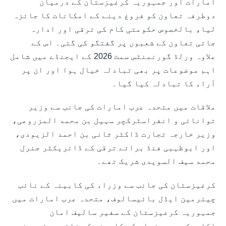
امارات اور جمہوریہ کرغیزستان کے درمیان
دوطرفہ تعاون کو فروغ دینے کے امکانات کا جائزہ
لیا، بالخصوص حکومتی کام کی ترقی اور ادارہ
جاتی تعاون کے شعبوں پر گفتگو کی گئی۔ اس کے
علاوہ ورلڈ گورنمنٹس سمٹ 2026 کے ایجنڈے میں شامل
اہم موضوعات پر بھی تبادلہ خیال ہوا اور ان پر
آراء کا تبادلہ کیا گیا۔
ملاقات میں متحدہ عرب امارات کی جانب سے وزیر
توانائی و انفراسٹرکچر سہیل بن محمد المزروعی،
وزیر خارجہ تجارت ڈاکٹر ثانی بن احمد الزیودی،
اور ابوظہبی فنڈ برائے ترقی کے ڈائریکٹر جنرل
محمد سیف السویدی شریک تھے۔
کرغیزستان کی جانب سے وزراء کی کابینہ کے نائب
چیئرمین ایڈل بائیسالوف، متحدہ عرب امارات میں
جمہوریہ کرغیزستان کے سفیر سالیف امان
اکلبیکووچ، وزراء کی کابینہ کے نائب چیئرمین