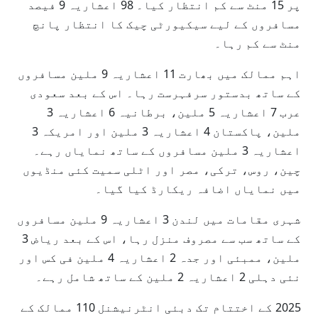
پر 15 منٹ سے کم انتظار کیا۔ 98 اعشاریہ 9 فیصد
مسافروں کے لیے سیکیورٹی چیک کا انتظار پانچ
منٹ سے کم رہا۔
اہم ممالک میں بھارت 11 اعشاریہ 9 ملین مسافروں
کے ساتھ بدستور سرفہرست رہا۔ اس کے بعد سعودی
عرب 7 اعشاریہ 5 ملین، برطانیہ 6 اعشاریہ 3
ملین، پاکستان 4 اعشاریہ 3 ملین اور امریکہ 3
اعشاریہ 3 ملین مسافروں کے ساتھ نمایاں رہے۔
چین، روس، ترکی، مصر اور اٹلی سمیت کئی منڈیوں
میں نمایاں اضافہ ریکارڈ کیا گیا۔
شہری مقامات میں لندن 3 اعشاریہ 9 ملین مسافروں
کے ساتھ سب سے مصروف منزل رہا، اس کے بعد ریاض 3
ملین، ممبئی اور جدہ 2 اعشاریہ 4 ملین فی کس اور
نئی دہلی 2 اعشاریہ 2 ملین کے ساتھ شامل رہے۔
2025 کے اختتام تک دبئی انٹرنیشنل 110 ممالک کے