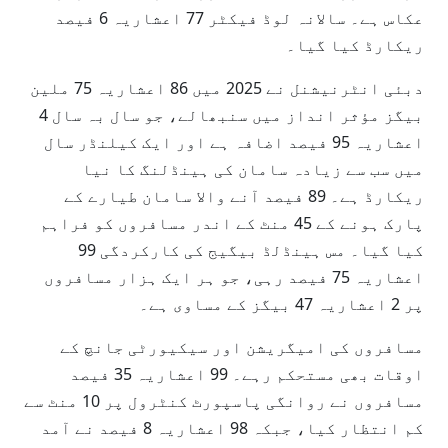
عکاس ہے۔ سالانہ لوڈ فیکٹر 77 اعشاریہ 6 فیصد
ریکارڈ کیا گیا۔
دبئی انٹرنیشنل نے 2025 میں 86 اعشاریہ 75 ملین
بیگز مؤثر انداز میں سنبھالے، جو سال بہ سال 4
اعشاریہ 95 فیصد اضافہ ہے اور ایک کیلنڈر سال
میں سب سے زیادہ سامان کی ہینڈلنگ کا نیا
ریکارڈ ہے۔ 89 فیصد آنے والا سامان طیارے کے
پارک ہونے کے 45 منٹ کے اندر مسافروں کو فراہم
کیا گیا۔ مس ہینڈلڈ بیگیج کی کارکردگی 99
اعشاریہ 75 فیصد رہی، جو ہر ایک ہزار مسافروں
پر 2 اعشاریہ 47 بیگز کے مساوی ہے۔
مسافروں کی امیگریشن اور سیکیورٹی جانچ کے
اوقات بھی مستحکم رہے۔ 99 اعشاریہ 35 فیصد
مسافروں نے روانگی پاسپورٹ کنٹرول پر 10 منٹ سے
کم انتظار کیا، جبکہ 98 اعشاریہ 8 فیصد نے آمد