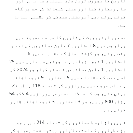
تاریخ کا مصروف ترین دن، مہینہ، سہ ماہی اور
سال ریکارڈ کیا اور عملی گنجائش کی حد پر کام
کرتے ہوئے بھی آپریشنل عمدگی کو یقینی بنایا
ہے۔
دسمبر ایئرپورٹ کی تاریخ کا سب سے مصروف مہینہ
رہا، جس میں 8 اعشاریہ 7 ملین مسافروں کی آمد و
رفت ہوئی، جو گزشتہ سال کے مقابلے میں 6
اعشاریہ 1 فیصد زیادہ ہے۔ چوتھی سہ ماہی میں 25
اعشاریہ 1 ملین مسافروں نے سفر کیا، جو 2024 کی
اسی مدت کے مقابلے میں 5 اعشاریہ 9 فیصد اضافہ
ہے۔ اس عرصے میں پروازوں کی تعداد 118 ہزار تک
پہنچ گئی، جب کہ سالانہ مجموعی پروازیں 4 لاکھ 54
ہزار 800 رہیں، جو 3 اعشاریہ 3 فیصد اضافہ ظاہر
کرتی ہیں۔
فی پرواز اوسط مسافروں کی تعداد 214 رہی، جو
بڑے طیاروں کے استعمال اور بہتر نشست بھراؤ کی