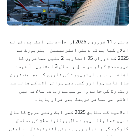
دبئی، 11 فروری، 2026 (وام) --دبئی ایئرپورٹس نے
اعلان کیا ہے کہ دبئی انٹرنیشنل ایئرپورٹ نے
2025 کے دوران 95 اعشاریہ 2 ملین مسافروں کا
خیرمقدم کیا، جو سال بہ سال 3 اعشاریہ 1 فیصد
اضافہ ہے۔ یہ ایئرپورٹ کی تاریخ کا مصروف ترین
سال ثابت ہوا اور کسی بھی ہوائی اڈے کی جانب سے
ریکارڈ کی جانے والی سب سے زیادہ سالانہ بین
الاقوامی مسافر ٹریفک بھی قرار پایا۔
اعلامیے کے مطابق 2025 کسی ایک وقتی عروج کا سال
نہیں تھا بلکہ پورے سال ریکارڈ سطح کی مسلسل
کارکردگی برقرار رہی۔ دبئی انٹرنیشنل نے اپنی