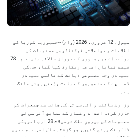
سیول، 12 فروری، 2026 (وام) --جمہوریہ کوریا کی
اطلاعات و مواصلاتی ٹیکنالوجی مصنوعات کی
برآمدات میں جنوری کے دوران سالانہ بنیاد پر 78
فیصد نمایاں اضافہ ریکارڈ کیا گیا، جس کی
بنیادی وجہ مصنوعی ذہانت کے عالمی بنیادی
ڈھانچے کے منصوبوں کے باعث بڑھتی ہوئی مانگ
ہے۔
وزارتِ سائنس و آئی سی ٹی کی جانب سے جمعرات کو
جاری کردہ اعداد و شمار کے مطابق آئی سی ٹی
مصنوعات کی بیرونِ ملک ترسیلات 29 ارب امریکی
ڈالر تک پہنچ گئیں، جو گزشتہ سال اسی عرصے میں