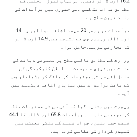
16.2 ارب ڈالر تھیں۔ یونہاپ نیوز ایجنسی کے
مطابق یہ اب تک کسی بھی جنوری میں برآمدات کی
بلند ترین سطح ہے۔
درآمدات میں بھی 20 فیصد اضافہ ہوا اور یہ 14
ارب ڈالر رہیں، جس کے نتیجے میں 14.9 ارب ڈالر
کا تجارتی سرپلس حاصل ہوا۔
وزارت کے مطابق عالمی سطح پر مصنوعی ذہانت کی
صنعت میں تیزی سے وسعت نے اعلیٰ کارکردگی کی
حامل آئی سی ٹی مصنوعات کی مانگ کو بڑھایا، جس
کے باعث برآمدات میں نمایاں اضافہ دیکھنے میں
آیا۔
رپورٹ میں بتایا گیا کہ آئی سی ٹی مصنوعات ملک
کی مجموعی ماہانہ برآمدات 65.8 ارب ڈالر کا 44.1
فیصد حصہ بنیں، جو اس شعبے کے ملکی معیشت میں
کلیدی کردار کی عکاسی کرتا ہے۔