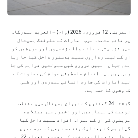
العریش، 12 فروری، 2026 (وام) --العریش بندرگاہ
پر قائم متحدہ عرب امارات کے فلوٹنگ ہسپتال
میں غزہ پٹی سے آنے والے زخمیوں اور مریضوں کو
ان کے تیمارداروں سمیت بدستور داخل کیا جا رہا
ہے، جہاں انہیں ضروری طبی سہولتیں فراہم کی جا
رہی ہیں۔ یہ اقدام فلسطینی عوام کی معاونت کے
لیے امارات کی جاری انسانی ہمدردی اور طبی
کاوشوں کا حصہ ہے۔
گزشتہ 24 گھنٹوں کے دوران ہسپتال میں مختلف
نوعیت کی بیماریوں اور زخموں میں مبتلا چھ
مریضوں کو ان کے ہمراہ افراد سمیت داخل کیا
گیا، جس کے بعد ایک ہفتے سے بھی کم عرصے میں
داخل ہونے والے مریضوں کی مجموعی تعداد 22 ہو