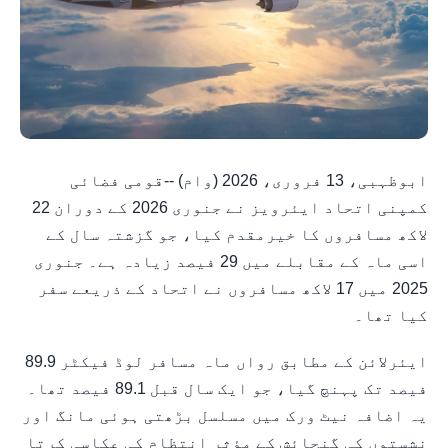
ابوظہبی، 13 فروری، 2026 (وام) --قومی فضائی
کمپنی اتحاد ایئرویز نے جنوری 2026 کے دوران 22
لاکھ مسافروں کا خیرمقدم کیا، جو گزشتہ سال کے
اسی ماہ کے مقابلے میں 29 فیصد زیادہ ہے۔ جنوری
2025 میں 17 لاکھ مسافروں نے اتحاد کے ذریعے سفر
کیا تھا۔
ایئرلائن کے مطابق رواں ماہ مسافر لوڈ فیکٹر 89.9
فیصد تک پہنچ گیا، جو ایک سال قبل 89.1 فیصد تھا۔
یہ اضافہ نیٹ ورک میں مسلسل بڑھتی ہوئی مانگ اور
نشستوں کی گنجائش کے مؤثر انتظام کی عکاسی کرتا