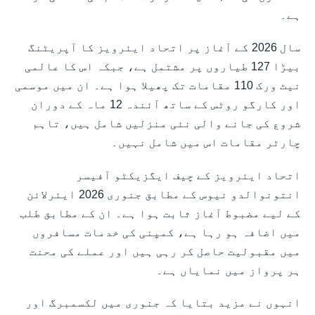
ہے۔
سال 2026 کے آغاز پر اتحاد ایئرویز کا آپریٹنگ
بیڑا 127 طیاروں پر مشتمل ہے، جبکہ اس کا عالمی
نیٹ ورک 110 مقامات تک پھیلا ہوا ہے۔ ان میں موسمی
اور کارگو روٹس کے ساتھ آئندہ 12 ماہ کے دوران
شروع کی جانے والی نئی منزلیں شامل ہیں، تاہم
چارٹر مقامات اس میں شامل نہیں۔
اتحاد ایئرویز کے چیف ایگزیکٹو آفیسر
انتونوالدو نیوس کے مطابق جنوری 2026 ایئرلائن
کے لیے مضبوط آغاز ثابت ہوا ہے۔ ان کے مطابق طلب
میں اضافہ ہو رہا ہے، کمپنی کی خدمات مسافروں
میں مقبولیت حاصل کر رہی ہیں اور عملے کی محنت
ہر پرواز میں نمایاں ہے۔
انہوں نے مزید بتایا کہ جنوری میں لکسمبرگ اور