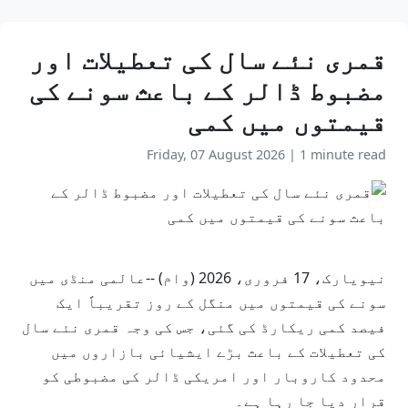
قمری نئے سال کی تعطیلات اور
مضبوط ڈالر کے باعث سونے کی
قیمتوں میں کمی
Friday, 07 August 2026
|
1 minute read
نیویارک، 17 فروری، 2026 (وام) --عالمی منڈی میں
سونے کی قیمتوں میں منگل کے روز تقریباً ایک
فیصد کمی ریکارڈ کی گئی، جس کی وجہ قمری نئے سال
کی تعطیلات کے باعث بڑے ایشیائی بازاروں میں
محدود کاروبار اور امریکی ڈالر کی مضبوطی کو
قرار دیا جا رہا ہے۔