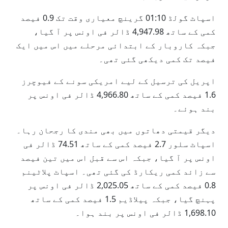
اسپاٹ گولڈ 01:10 گرینچ معیاری وقت تک 0.9 فیصد
کمی کے ساتھ 4,947.98 ڈالر فی اونس پر آ گیا،
جبکہ کاروبار کے ابتدائی مرحلے میں اس میں ایک
فیصد تک کمی دیکھی گئی تھی۔
اپریل کی ترسیل کے لیے امریکی سونے کے فیوچرز
1.6 فیصد کمی کے ساتھ 4,966.80 ڈالر فی اونس پر
بند ہوئے۔
دیگر قیمتی دھاتوں میں بھی مندی کا رجحان رہا۔
اسپاٹ سلور 2.7 فیصد کمی کے ساتھ 74.51 ڈالر فی
اونس پر آ گیا، جبکہ اس سے قبل اس میں تین فیصد
سے زائد کمی ریکارڈ کی گئی تھی۔ اسپاٹ پلاٹینم
0.8 فیصد کمی کے ساتھ 2,025.05 ڈالر فی اونس پر
پہنچ گیا، جبکہ پیلاڈیم 1.5 فیصد کمی کے ساتھ
1,698.10 ڈالر فی اونس پر بند ہوا۔