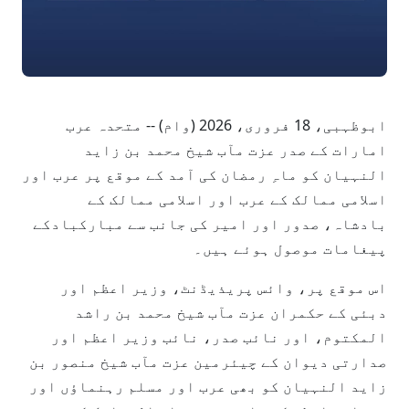
ابوظہبی، 18 فروری، 2026 (وام) -- متحدہ عرب
امارات کے صدر عزت مآب شیخ محمد بن زاید
النہیان کو ماہِ رمضان کی آمد کے موقع پر عرب اور
اسلامی ممالک کے عرب اور اسلامی ممالک کے
بادشاہ، صدور اور امیر کی جانب سے مبارکبادکے
پیغامات موصول ہوئے ہیں۔
اس موقع پر، وائس پریذیڈنٹ، وزیر اعظم اور
دبئی کے حکمران عزت مآب شیخ محمد بن راشد
المکتوم، اور نائب صدر، نائب وزیر اعظم اور
صدارتی دیوان کے چیئرمین عزت مآب شیخ منصور بن
زاید النہیان کو بھی عرب اور مسلم رہنماؤں اور