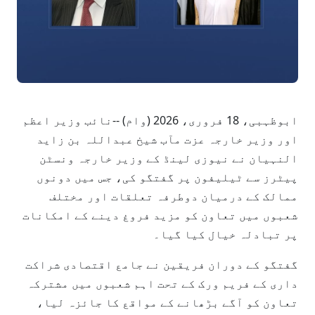
ابوظہبی، 18 فروری، 2026 (وام) --نائب وزیر اعظم
اور وزیر خارجہ عزت مآب شیخ عبداللہ بن زاید
النہیان نے نیوزی لینڈ کے وزیر خارجہ ونسٹن
پیٹرز سے ٹیلیفون پر گفتگو کی، جس میں دونوں
ممالک کے درمیان دوطرفہ تعلقات اور مختلف
شعبوں میں تعاون کو مزید فروغ دینے کے امکانات
پر تبادلہ خیال کیا گیا۔
گفتگو کے دوران فریقین نے جامع اقتصادی شراکت
داری کے فریم ورک کے تحت اہم شعبوں میں مشترکہ
تعاون کو آگے بڑھانے کے مواقع کا جائزہ لیا،