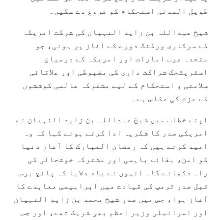
طویل المدتی استحکام کو فروغ دے سکیں۔
شیخ عبداللہ بن زاید النہیان کی شرکت امریکہ
کے سرکاری ورکنگ دورے کے آغاز پر ہوئی، جو
متحدہ عرب امارات اور امریکہ کے درمیان
اسٹریٹجک شراکت داری کی مضبوطی اور علاقائی
سلامتی و استحکام کے لیے مشترکہ عالمی کوششوں
کے عزم کی عکاس ہے۔
اپنے خطاب میں شیخ عبداللہ بن زاید النہیان نے
امریکی صدر کا شکریہ ادا کرتے ہوئے کہا کہ وہ
امید کرتے ہیں کہ رمضان المبارک کا آغاز دنیا
کو امن، بقائے باہمی اور مشترکہ خوشحالی کی
راہ دکھائے گا۔ انہوں نے یاد دلایا کہ پانچ برس
قبل صدر ٹرمپ کی قیادت میں ابراہیمی معاہدے کا
آغاز ہوا، جس میں صدر شیخ محمد بن زاید النہیان
اور اسرائیلی وزیر اعظم بھی شریک تھے، اور جس