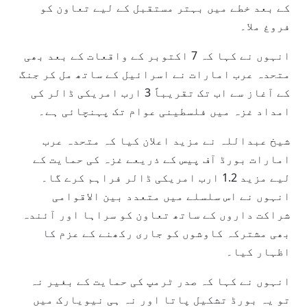
کے بعد خطے میں بہتر مستقبل کے لیے تعاون کو
فروغ ملا۔
انہوں نے کہا کہ 7 اکتوبر کے واقعات کے بعد بھی
متحدہ عرب امارات نے اسرائیل کے ساتھ مل کر جنگ
کے آغاز سے اب تک تقریباً 3 ارب امریکی ڈالر کی
امداد غزہ میں فلسطینی عوام تک پہنچائی ہے۔
شیخ عبداللہ نے مزید اعلان کیا کہ متحدہ عرب
امارات بورڈ آف پیس کے ذریعے غزہ کی حمایت کے
لیے مزید 1.2 ارب امریکی ڈالر فراہم کرے گا۔
انہوں نے اس سلسلے میں متعدد بین الاقوامی
شراکت داروں کے ساتھ تعاون کو سراہا اور آئندہ
بھی مشترکہ کاوشوں کو جاری رکھنے کے عزم کا
اظہار کیا۔
انہوں نے کہا کہ صدر ٹرمپ کی حمایت کے بغیر نہ
تو یہ بورڈ تشکیل پاتا اور نہ ہی نیویارک میں