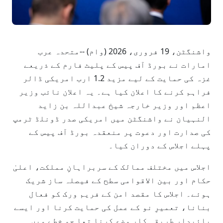
واشنگٹن، 19 فروری، 2026 (وام) --متحدہ عرب
امارات نے بورڈ آف پیس کے پلیٹ فارم کے ذریعے
غزہ کی حمایت کے لیے مزید 1.2 ارب امریکی ڈالر
فراہم کرنے کا اعلان کیا ہے۔ یہ اعلان نائب وزیر
اعظم اور وزیر خارجہ شیخ عبداللہ بن زاید
النہیان نے واشنگٹن میں امریکی صدر ڈونلڈ ٹرمپ
کی صدارت اور دعوت پر منعقدہ بورڈ آف پیس کے
پہلے اجلاس کے دوران کیا۔
اجلاس میں مختلف ممالک کے سربراہانِ مملکت، اعلیٰ
حکام اور بین الاقوامی سطح کے فیصلہ ساز شریک
ہوئے۔ اجلاس کا مقصد امن کے فریم ورک کو فعال
بنانا، تعمیرِ نو کے عمل کی حمایت کرنا اور ایسے
پائیدار طریقہ کار وضع کرنا تھا جو خطے میں