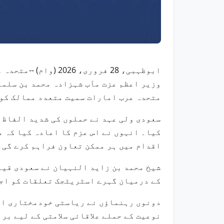
ابوظہبی، 28 فروری
وزیر اعظم عزت مآب شہزادہ محمد بن سلما
متحدہ عرب امارات سمیت متعدد ممالک کو
سعودی ولی عہد نے حملوں کی شدید الفاظ 
کیا۔ انہوں نے اس عزم کا اعادہ کیا کہ م
اقدام میں ہر ممکن تعاون فراہم کرے گی۔
شیخ محمد بن زاید النہیان نے سعودی قیا
کے درمیان گہرے اسٹریٹجک تعلقات کو اج
دونوں رہنماؤں نے ریاستی خودمختاری اور
نوعیت کے حملے علاقائی سلامتی کے لیے بر