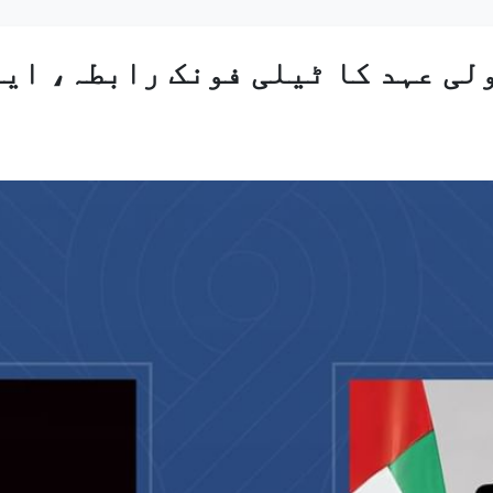
لی عہد کا ٹیلی فونک رابطہ، ای