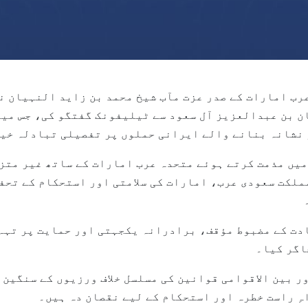
، 2026 (وام) --متحدہ عرب امارات کے صدر عزت مآب شیخ محمد بن زاید ا
ن بن عبدالعزیز آل سعود سے ٹیلیفونک گفتگو کی، جس میں
 نشانہ بنانے والے ایرانی حملوں پر تفصیلی تبادلہ خیا
میں مذمت کرتے ہوئے متحدہ عرب امارات کے ساتھ غیر متز
ملکت سعودی عرب، امارات کی سلامتی اور استحکام کے تحف
دت کے مضبوط مؤقف، برادرانہ یکجہتی اور حمایت پر تہہ 
اگر کیا۔
 بین الاقوامی قوانین کی مسلسل خلاف ورزیوں کے سنگین 
اہِ راست خطرہ اور استحکام کے لیے نقصان دہ ہیں۔