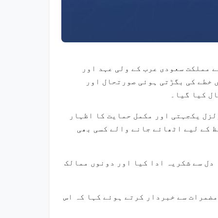
لنہیان نے مملکت سعودی عرب کے ولی عہد اور
 خطے کی بگڑتی ہوئی صورتحال اور
ل کیا گیا۔
لزل یکجہتی اور مکمل حمایت کا اظہار
ظ کے لیے اٹھائے جانے والے کسی بھی
دل سے شکریہ ادا کیا اور دونوں ممالک
مضمرات سے خبردار کرتے ہوئے کہا کہ اس