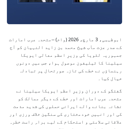
ابوظہبی، 3 مارچ، 2026 (وام) --متحدہ عرب امارات
کے صدر عزت مآب شیخ محمد بن زاید النہیان کو آج
جمہوریہ لٹویا کی وزیرِ اعظم معالی ایویکا
سیلینا کا ٹیلیفون موصول ہوا، جس میں دونوں
رہنماؤں نے خطے کی تازہ صورتحال پر تبادلہ
خیال کیا۔
گفتگو کے دوران وزیرِ اعظم ایویکا سیلینا نے
متحدہ عرب امارات اور خطے کے دیگر ممالک کو
نشانہ بنانے والے ایرانی حملوں کی شدید مذمت
کی اور انہیں خودمختاری کی سنگین خلاف ورزی اور
علاقائی سلامتی و استحکام کے لیے براہِ راست خطرہ