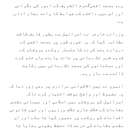
ہے، مسجد اقصیٰ/حرم الشریف کے امور کی نگرانی
اور اس میں داخلے کے ضوابط کا واحد مجاز ادارہ
ہے۔
وزرائے خارجہ نے اسرائیل سے بطور قابض طاقت
مطالبہ کیا کہ وہ فوری طور پر مسجد اقصیٰ کے
دروازے بند کرنے کا سلسلہ روکے، یروشلم کے
قدیم شہر تک رسائی پر عائد پابندیاں ختم کرے
اور مسلمانوں کی مسجد تک رسائی میں رکاوٹ
ڈالنے سے باز رہے۔
انہوں نے بین الاقوامی برادری پر بھی زور دیا کہ
وہ مضبوط اور واضح موقف اختیار کرے تاکہ
اسرائیل کو یروشلم میں اسلامی اور عیسائی مقدس
مقامات کے خلاف جاری خلاف ورزیوں اور غیر قانونی
اقدامات کو روکنے پر مجبور کیا جا سکے اور ان
مقدس مقامات کی حرمت کا تحفظ یقینی بنایا جا