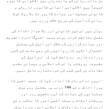
من مانے رسائی کی پابندیاں بین الاقوامی قانون،
خصوصاً بین الاقوامی انسانی قانون، تاریخی و
قانونی حیثیت اور عبادت گاہوں تک بلا روک ٹوک
رسائی کے اصول کی صریح خلاف ورزی ہیں۔
بیان میں اس غیر قانونی اور بلا جواز اقدام کی
مکمل مخالفت کرتے ہوئے مسجد اقصیٰ/الحرم الشریف
اور عبادت گزاروں کے خلاف اسرائیل کی مسلسل
اشتعال انگیز کارروائیوں کی بھی مذمت کی گئی۔
وزرائے خارجہ نے واضح کیا کہ اسرائیل کو
مقبوضہ یروشلم یا اس کے اسلامی و عیسائی مقدس
مقامات پر کسی قسم کی خودمختاری حاصل نہیں۔
انہوں نے اس بات کا اعادہ کیا کہ مسجد اقصیٰ کا
پورا احاطہ، جو 144 دونم پر مشتمل ہے، صرف
مسلمانوں کی عبادت کے لیے مخصوص ہے، اور
یروشلم اوقاف و مسجد اقصیٰ امور کا محکمہ، جو
اردن کی وزارت اوقاف و اسلامی امور سے وابستہ