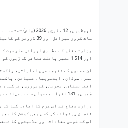
سات کروز میزائل اور 39 ڈرونز کو کامیابی کے ساتھ روکا ہے۔
اور 1,514 بغیر پائلٹ فضائی گاڑیوں کو ناکام بنا چکا ہے۔
ان حملوں کے نتیجے میں اماراتی، پاکست
مصر، سوڈان، ایتھوپیا، فلپائن، پاکست
افغانستان، بحرین، کوموروس، ترکیہ، عر
طور پر 131 افراد معمولی سے درمیانے درجے کی زخمی ہوئے۔
وزارت دفاع نے اس عزم کا اعادہ کیا کہ و
نقصان پہنچانے کی کسی بھی کوشش کا بھرپ
اس کے قومی مفادات اور صلاحیتوں کا تحفظ