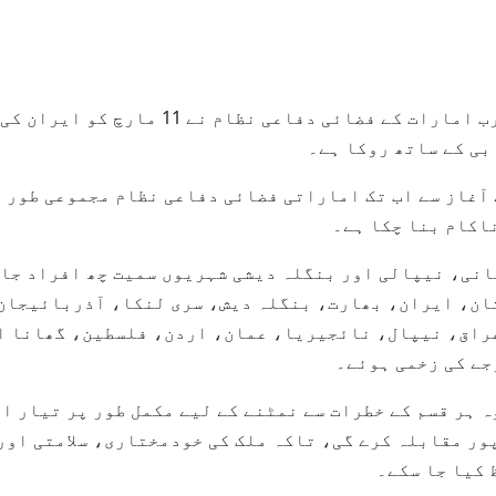
ابوظہبی، 12 مارچ، 2026 (وام) --متحدہ عرب 
انی، نیپالی اور بنگلہ دیشی شہریوں سمیت چھ افراد جاں
ان، ایران، بھارت، بنگلہ دیش، سری لنکا، آذربائیجان
اق، نیپال، نائجیریا، عمان، اردن، فلسطین، گھانا ا
ہ ہر قسم کے خطرات سے نمٹنے کے لیے مکمل طور پر تیار او
ور مقابلہ کرے گی، تاکہ ملک کی خودمختاری، سلامتی اور
 کیا جا سکے۔