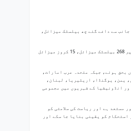
امارات کے فضائی دفاعی نظام نے 11 مارچ کو ایران کی جانب سے داغے گئے چھ بیلسٹک میزائل،
وزارت دفاع کے مطابق ایرانی جارحیت کے آغاز سے اب تک اماراتی فضائی دفاعی نظام مجموعی طور پر 268 بیلسٹک میزائل، 15 کروز میزائل
 بحق ہوئے، جبکہ متحدہ عرب امارات،
، یمن، یوگنڈا، اریٹیریا، لبنان،
ور انڈونیشیا کے شہریوں میں مجموعی
ر مستعد ہے اور ریاست کی سلامتی کو
 استحکام کو یقینی بنایا جا سکے اور