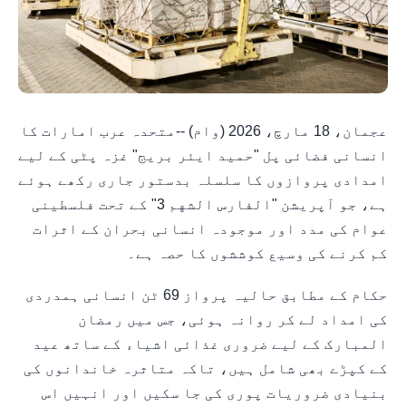
عجمان، 18 مارچ، 2026 (وام) --متحدہ عرب امارات کا
انسانی فضائی پل "حمید ایئر بریج" غزہ پٹی کے لیے
امدادی پروازوں کا سلسلہ بدستور جاری رکھے ہوئے
ہے، جو آپریشن "الفارس الشهم 3" کے تحت فلسطینی
عوام کی مدد اور موجودہ انسانی بحران کے اثرات
کم کرنے کی وسیع کوششوں کا حصہ ہے۔
حکام کے مطابق حالیہ پرواز 69 ٹن انسانی ہمدردی
کی امداد لے کر روانہ ہوئی، جس میں رمضان
المبارک کے لیے ضروری غذائی اشیاء کے ساتھ عید
کے کپڑے بھی شامل ہیں، تاکہ متاثرہ خاندانوں کی
بنیادی ضروریات پوری کی جا سکیں اور انہیں اس