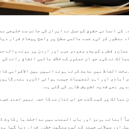
(وام) --اقوام متحدہ کی انسانی حقوق کونسل نے ایران کی جانب سے خ
د منظور کر لی، جسے عالمی سطح پر واضح پیغام قرار دیا 
مان، قطر، کویت، سعودی عرب اور اردن پر ہونے والے حم
سخت الفاظ میں مذمت کرتے ہوئے انہیں بین الاقوامی قان
ری آبادی اور اہم تنصیبات جیسے ہوائی اڈوں، بندرگاہوں
ے پر بھی شدید تشویش ظاہر کی گئی ہے۔
 ممالک پر کیے گئے جو اس تنازعے کا حصہ نہیں تھے، جس س
ً آبنائے ہرمز اور باب المندب میں مداخلت یا رکاوٹ ڈا
ل اور سپلائی چینز کے لیے سنگین خطرہ قرار دیا گیا ہے۔