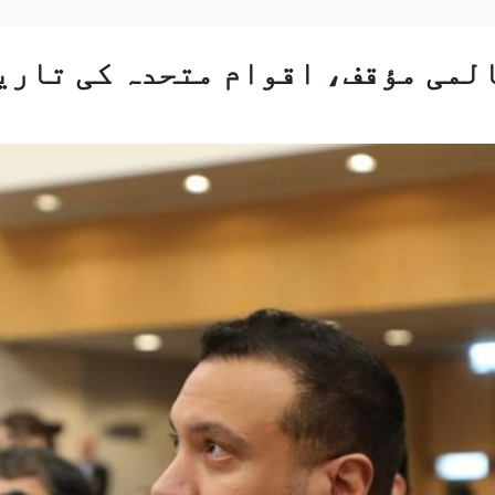
المی مؤقف، اقوام متحدہ کی تار