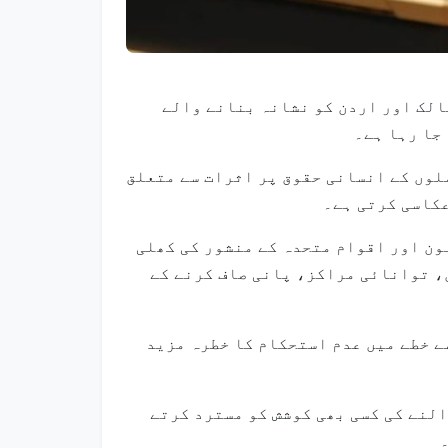
لیجی ممالک اور اردن کو نشانہ بنانے والے
جا رہا ہے۔
لوں کے انسانی حقوق پر اثرات سے متعلق
ون اور اقوام متحدہ کے منشور کی کھلی
، توانائی مراکز، پانی صاف کرنے کے
ے خطے میں عدم استحکام کا خطرہ مزید
لنے کی کسی بھی کوشش کو مسترد کرتے