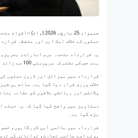
جنیوا، 25 مارچ، 2026 
حملوں کے خلاف ایک اہم اور متفقہ قراردا
یہ قرارداد متحدہ عرب امارات، بحرین، ع
ہے، جس کی مشترکہ سرپرستی 100 سے زائد ممالک نے کی، جو ان حملوں کے خلاف عالمی اتفاق رائے کی عکاسی کرتی ہے۔
قرارداد میں میزائل اور ڈرون حملوں کی 
خلاف ورزی قرار دیا گیا ہے۔ ساتھ ہی شہ
پلانٹس اور رہائشی علاقوں کو نشانہ بنان
دستاویز میں واضح کیا گیا کہ یہ حملے ان
بڑھ گیا ہے۔
قرارداد میں عالمی آبی گزرگاہوں، خصوصا
ہوئے اسے عالمی تجارت، توانائی کی ترسی