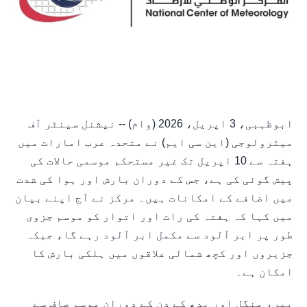
ابوظہبی، 3 اپریل، 2026 (وام) -- نیشنل سینٹر آف
میٹرولوجی (این سی ایم) نے متحدہ عرب امارات میں
ہفتہ سے 10 اپریل تک غیر مستحکم موسمی حالات کی
پیش گوئی کی ہے، جس کے دوران بارش اور ہوا کی شدت
میں اضافے کے امکانات ہیں۔ مرکز نے آج اپنے بیان
میں کہا کہ ہفتہ کی رات اور اتوار کو موسم جزوی
طور پر ابر آلود سے مکمل ابر آلود رہے گا، جبکہ
جزیروں اور کچھ شمالی علاقوں میں ہلکی بارش کا
امکان ہے۔
پیر، منگل اور بدھ کے دن کے دوران موسم صاف سے