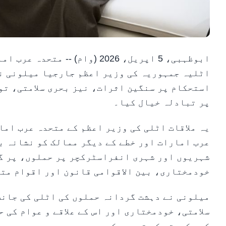
ابوظہبی، 5 اپریل، 2026 (وام)
اٹلیہ جمہوریہ کی وزیر اعظم جارجیا میلونی نے 
استحکام پر سنگین اثرات، نیز بحری سلامتی، تو
پر تبادلہ خیال کیا۔
یہ ملاقات اٹلی کی وزیر اعظم کے متحدہ عرب ام
عرب امارات اور خطے کے دیگر ممالک کو نشانہ 
شہریوں اور شہری انفراسٹرکچر پر حملوں، پر گف
خودمختاری، بین الاقوامی قانون اور اقوام متح
میلونی نے دہشت گردانہ حملوں کی اٹلی کی جانب
سلامتی، خودمختاری اور اس کے علاقے و عوام کی 