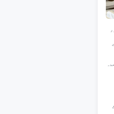
ور
دہ