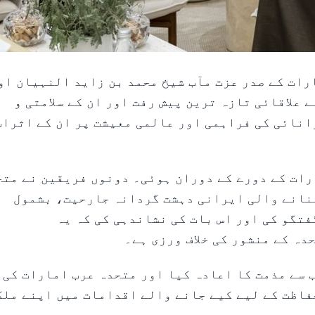
 -- متحدہ عرب امارات کے صدر عزت مآب شیخ محمد بن زاید النہیان ا
علاقائی تازہ ترین پیش رفت اور ان کے سلامتی و
انائی کی فراہمی اور عالمی معیشت پر ان کے اثرات
ارات کے دورے کے دوران ہوئی۔ دونوں فریقین نے متح
بنانے والی ایرانی دہشت گردانہ جارحیت، بشمول
تگو کی اور اس بات کی نشاندہی کی کہ یہ
دہ کے منشور کی خلاف ورزی ہے۔
 سے مذمت کا اعادہ کیا اور متحدہ عرب امارات کی
حفاظت کے لیے کیے جانے والے اقدامات میں اپنے ملک