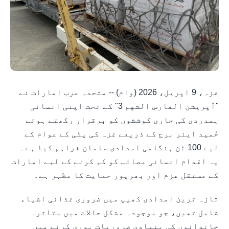
غزہ، 9 اپریل، 2026 (وام) -- متحدہ عرب امارات نے
"آپریشن الفارس الشهم 3" کے تحت اپنی انسانی
ہمدردی کی جاری کوششوں کو برقرار رکھتے ہوئے
حُمید ایئر برج کے ذریعے غزہ کی پٹی کے عوام کے
لیے 100 ٹن ہنگامی امدادی سامان فراہم کیا ہے۔
یہ اقدام انسانی مصائب کو کم کرنے کے لیے امارات
کے مستقل عزم اور بھرپور حمایت کا مظہر ہے۔
تازہ ترین امدادی کھیپ میں ضروری غذائی اشیاء
شامل تھیں، جو موجودہ مشکل حالات میں متاثرہ
خاندانوں کی بنیادی ضروریات پوری کرنے میں