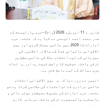
قاہرہ، 11 اپریل، 2026 (وام) --عرب پارلیمنٹ کے
صدر محمد احمد الیمحی نے کہا ہے کہ متحدہ عرب
امارات کا 2029 میں عالمی بینک گروپ اور بین
الاقوامی مالیاتی فنڈ کے سالانہ اجلاسوں کی
میزبانی کے لیے انتخاب ملک کی عالمی سطح پر
ترقی یافتہ حیثیت کا واضح ثبوت ہے اور یہ تمام
عرب ممالک کے لیے باعثِ فخر ہے۔
انہوں نے زور دیا کہ یہ بین الاقوامی انتخاب
عالمی برادری کے اس اعتماد کی عکاسی کرتا ہے جو
متحدہ عرب امارات کی مضبوط معیشت، مؤثر مالی و
مانیٹری پالیسیوں، ترقی یافتہ سرمایہ کاری