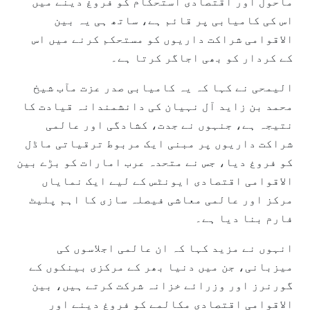
ماحول اور اقتصادی استحکام کو فروغ دینے میں
اس کی کامیابی پر قائم ہے، ساتھ ہی یہ بین
الاقوامی شراکت داریوں کو مستحکم کرنے میں اس
کے کردار کو بھی اجاگر کرتا ہے۔
الیمحی نے کہا کہ یہ کامیابی صدر عزت مآب شیخ
محمد بن زاید آل نہیان کی دانشمندانہ قیادت کا
نتیجہ ہے، جنہوں نے جدت، کشادگی اور عالمی
شراکت داریوں پر مبنی ایک مربوط ترقیاتی ماڈل
کو فروغ دیا، جس نے متحدہ عرب امارات کو بڑے بین
الاقوامی اقتصادی ایونٹس کے لیے ایک نمایاں
مرکز اور عالمی معاشی فیصلہ سازی کا اہم پلیٹ
فارم بنا دیا ہے۔
انہوں نے مزید کہا کہ ان عالمی اجلاسوں کی
میزبانی، جن میں دنیا بھر کے مرکزی بینکوں کے
گورنرز اور وزرائے خزانہ شرکت کرتے ہیں، بین
الاقوامی اقتصادی مکالمے کو فروغ دینے اور