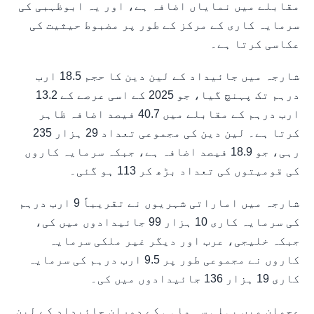
مقابلے میں نمایاں اضافہ ہے، اور یہ ابوظہبی کی
سرمایہ کاری کے مرکز کے طور پر مضبوط حیثیت کی
عکاسی کرتا ہے۔
شارجہ میں جائیداد کے لین دین کا حجم 18.5 ارب
درہم تک پہنچ گیا، جو 2025 کے اسی عرصے کے 13.2
ارب درہم کے مقابلے میں 40.7 فیصد اضافہ ظاہر
کرتا ہے۔ لین دین کی مجموعی تعداد 29 ہزار 235
رہی، جو 18.9 فیصد اضافہ ہے، جبکہ سرمایہ کاروں
کی قومیتوں کی تعداد بڑھ کر 113 ہو گئی۔
شارجہ میں اماراتی شہریوں نے تقریباً 9 ارب درہم
کی سرمایہ کاری 10 ہزار 99 جائیدادوں میں کی،
جبکہ خلیجی، عرب اور دیگر غیر ملکی سرمایہ
کاروں نے مجموعی طور پر 9.5 ارب درہم کی سرمایہ
کاری 19 ہزار 136 جائیدادوں میں کی۔
عجمان میں پہلی سہ ماہی کے دوران جائیداد کے لین