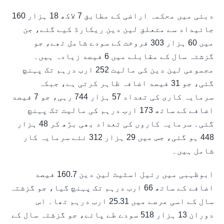
دبئی میں محکمہ اراضی کے مطابق 7 لاکھ 18 ہزار 160
جائیداد سے متعلق لین دین ریکارڈ کیے گئے، جن
میں 60 ہزار 303 فروخت کے سودے شامل تھے، جو
گزشتہ سال کے مقابلے میں 6 فیصد زیادہ ہیں۔
مجموعی لین دین کی مالیت 252 ارب درہم تک پہنچ
گئی، جو 31 فیصد اضافہ ظاہر کرتی ہے، جبکہ
سرمایہ کاری کی تعداد 57 ہزار 744 رہی، جو 7 فیصد
اضافے کے ساتھ 173 ارب درہم کی مالیت تک پہنچ
گئی۔ سرمایہ کاروں کی تعداد بھی بڑھ کر 48 ہزار
448 ہو گئی، جس میں 29 ہزار 312 نئے سرمایہ کار
شامل ہیں۔
ابوظہبی میں رئیل اسٹیٹ لین دین 160.7 فیصد
اضافے کے ساتھ 66 ارب درہم تک پہنچ گیا، جو گزشتہ
سال کے اسی عرصے میں 25.31 ارب درہم تھا۔ اس
دوران 13 ہزار 518 سودے طے پائے، جو گزشتہ سال کے