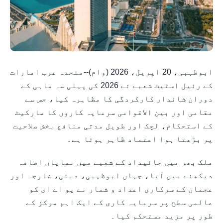
ابوظہبی، 20 اپریل، 2026 (وام)--متحدہ عرب امارات
کے رئیل اسٹیٹ شعبے نے 2026 کی پہلی سہ ماہی کے
دوران شاندار کارکردگی کا مظاہرہ کیا، جس سے
مقامی اور بین الاقوامی سرمایہ کاروں کا مارکیٹ
کے استحکام، لچک اور طویل مدتی منافع بخش صلاحیت
پر بڑھتا ہوا اعتماد ظاہر ہوتا ہے۔
ملک بھر میں جائیداد کے شعبے میں نمایاں اضافہ
دیکھنے میں آیا، جہاں ابوظہبی، دبئی، شارجہ اور
عجمان کے سرکاری اعداد و شمار نے یو اے ای کو
عالمی سطح پر سرمایہ کاری کے ایک اہم مرکز کے
طور پر مزید مستحکم کیا۔