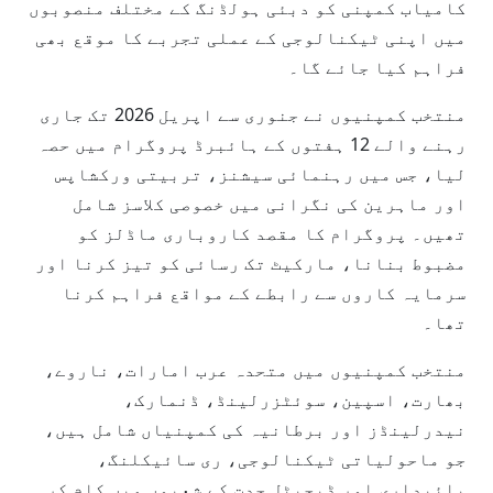
کامیاب کمپنی کو دبئی ہولڈنگ کے مختلف منصوبوں
میں اپنی ٹیکنالوجی کے عملی تجربے کا موقع بھی
فراہم کیا جائے گا۔
منتخب کمپنیوں نے جنوری سے اپریل 2026 تک جاری
رہنے والے 12 ہفتوں کے ہائبرڈ پروگرام میں حصہ
لیا، جس میں رہنمائی سیشنز، تربیتی ورکشاپس
اور ماہرین کی نگرانی میں خصوصی کلاسز شامل
تھیں۔ پروگرام کا مقصد کاروباری ماڈلز کو
مضبوط بنانا، مارکیٹ تک رسائی کو تیز کرنا اور
سرمایہ کاروں سے رابطے کے مواقع فراہم کرنا
تھا۔
منتخب کمپنیوں میں متحدہ عرب امارات، ناروے،
بھارت، اسپین، سوئٹزرلینڈ، ڈنمارک،
نیدرلینڈز اور برطانیہ کی کمپنیاں شامل ہیں،
جو ماحولیاتی ٹیکنالوجی، ری سائیکلنگ،
پائیداری اور ڈیجیٹل جدت کے شعبوں میں کام کر