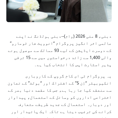
دبئی، 8 مئی 2026 (وام)--دبئی ہولڈنگ نے اپنے
عالمی اثر انگیز پروگرام “انوویٹ فار ٹومارو”
کے دوسرے ایڈیشن کے لیے 93 ممالک سے موصول ہونے
والی 1,400 سے زائد درخواستوں میں سے 15 ترقی
پذیر اسٹارٹ اپس کا انتخاب کیا ہے۔
یہ پروگرام ٹی ای کام گروپ کے کاروباری
انکیوبیٹر “اِن 5” کے اشتراک اور “بولٹ” کے تعاون
سے منعقد کیا جا رہا ہے، جس کا مقصد دنیا بھر کے
اختراعی اداروں کو وسائل کے استعمال، پیداوار
اور دوبارہ استعمال کے جدید طریقے متعارف
کرانے کی ترغیب دینا ہے تاکہ ایک پائیدار اور