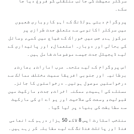
سرکلر معیشت کی جانب منتقلی کو فروغ دیا جا
سکے۔
پروگرام دبئی ہولڈنگ کے اہم کاروباری شعبوں
میں سرکلر اکانومی سے متعلق جدت طرازی پر
مرکوز ہے، جس میں خوراک کے ضیاع میں کمی، وسائل
کی بحالی اور دوبارہ استعمال، اور پائیداری کے
لیے ڈیجیٹل جدت جیسے موضوعات شامل ہیں۔
اس پروگرام کے لیے متحدہ عرب امارات، بھارت،
برطانیہ اور جنوبی افریقا سمیت مختلف ممالک سے
درخواستیں موصول ہوئیں۔ درخواستوں کا جائزہ
مسئلے کی اہمیت، ممکنہ اثرات، جدت، مارکیٹ میں
قبولیت، وسعت کی صلاحیت اور یو اے ای کی مارکیٹ
سے مطابقت کی بنیاد پر لیا گیا۔
منتخب اسٹارٹ اپس 8 لاکھ 50 ہزار درہم کے انعامی
فنڈ اور پائلٹ فنڈنگ کے لیے مقابلہ کر رہے ہیں۔