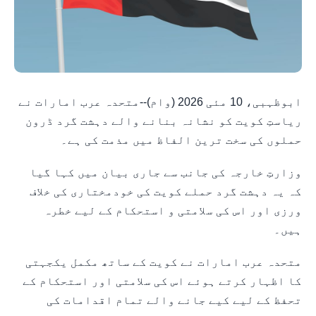
ابوظہبی، 10 مئی 2026 (وام)--متحدہ عرب امارات نے
ریاستِ کویت کو نشانہ بنانے والے دہشت گرد ڈرون
حملوں کی سخت ترین الفاظ میں مذمت کی ہے۔
وزارتِ خارجہ کی جانب سے جاری بیان میں کہا گیا
کہ یہ دہشت گرد حملے کویت کی خودمختاری کی خلاف
ورزی اور اس کی سلامتی و استحکام کے لیے خطرہ
ہیں۔
متحدہ عرب امارات نے کویت کے ساتھ مکمل یکجہتی
کا اظہار کرتے ہوئے اس کی سلامتی اور استحکام کے
تحفظ کے لیے کیے جانے والے تمام اقدامات کی