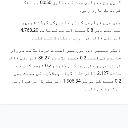
گرین وچ معیاری وقت کے مطابق 00:50 بجے تک
ٹریڈنگ جاری رہی۔
جون میں فراہمی کے لیے امریکی گولڈ فیوچر
معاہدے بھی 0.8 فیصد اضافے کے ساتھ 4,768.20
امریکی ڈالر فی اونس ریکارڈ کیے گئے۔
دیگر قیمتی دھاتوں میں اسپاٹ ٹریڈنگ کے دوران
چاندی کی قیمت 0.2 فیصد بڑھ کر 86.27 امریکی ڈالر
فی اونس ہو گئی، جبکہ پلاٹینم 0.2 فیصد کمی کے
ساتھ 2,127 ڈالر تک آ گیا۔ پیلاڈیم کی قیمت بھی
0.2 فیصد کم ہو کر 1,506.34 امریکی ڈالر فی اونس
ریکارڈ کی گئی۔