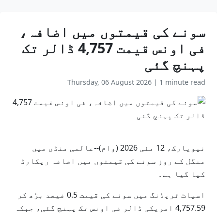
سونے کی قیمتوں میں اضافہ،
فی اونس قیمت 4,757 ڈالر تک
پہنچ گئی
Thursday, 06 August 2026
|
1 minute read
نیویارک، 12 مئی 2026 (وام)--عالمی منڈی میں
منگل کے روز سونے کی قیمتوں میں اضافہ ریکارڈ
کیا گیا ہے۔
اسپاٹ ٹریڈنگ میں سونے کی قیمت 0.5 فیصد بڑھ کر
4,757.59 امریکی ڈالر فی اونس تک پہنچ گئی، جبکہ