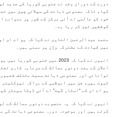
دورے کے دوران وفد نے جنوبی کوریا کی جدید ٹی
کیا، تاکہ مصنوعی ذہانت کی سپلائی چین میں تعا
خود کو عالمی اے آئی مرکز کے طور پر منوانے ا
کوششیں تیز کر رہا ہے۔
محمد عبدالرحمن الحاوی نے کہا کہ یو اے ای او
میں قیادت کے مشترکہ وژن پر مبنی ہیں۔
اعلان کے بعد دونوں ممالک کے سرمایہ کاری تعل
توانائی اور مصنوعی ذہانت سمیت مختلف شعبوں 
ثبوت ہیں، جن میں ابوظبی کے براکہ نیوکلیئر پ
یو اے ای کے “اسٹار گیٹ” اے آئی ڈیٹا سینٹر کی
انہوں نے کہا کہ یہ منصوبے دونوں ممالک کے لی
کرتے ہیں اور موجودہ دورہ مصنوعی ذہانت کی مک