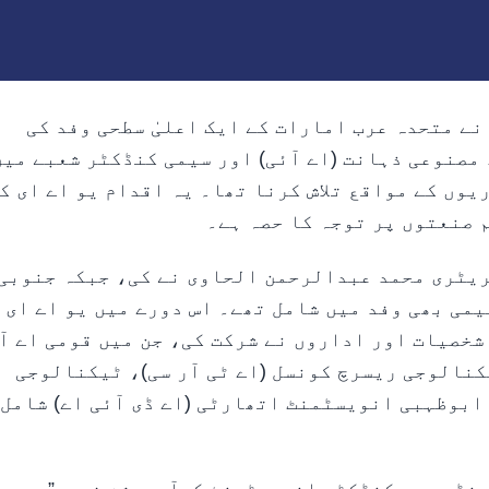
 سرمایہ کاری نے متحدہ عرب امارات کے ایک اعلیٰ سطحی وفد کی
 مصنوعی ذہانت (اے آئی) اور سیمی کنڈکٹر شعبے میں
وں کے مواقع تلاش کرنا تھا۔ یہ اقدام یو اے ای ک
 صنعتوں پر توجہ کا حصہ ہے۔
ریٹری محمد عبدالرحمن الحاوی نے کی، جبکہ جنوبی
می بھی وفد میں شامل تھے۔ اس دورے میں یو اے ای 
خصیات اور اداروں نے شرکت کی، جن میں قومی اے آ
وانسڈ ٹیکنالوجی ریسرچ کونسل (اے ٹی آر سی)، ٹیکنالوجی
ابوظہبی انویسٹمنٹ اتھارٹی (اے ڈی آئی اے) شامل