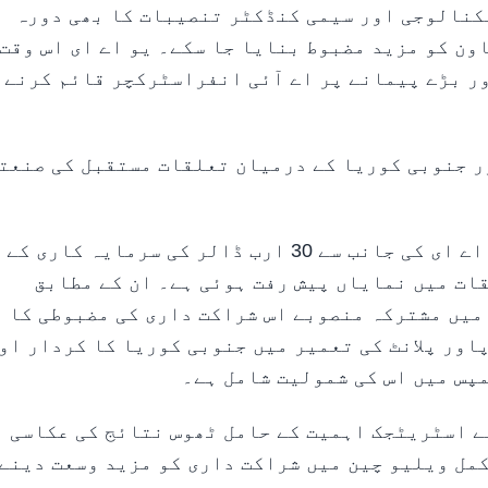
کنالوجی اور سیمی کنڈکٹر تنصیبات کا بھی دورہ
ون کو مزید مضبوط بنایا جا سکے۔ یو اے ای اس وقت
ور بڑے پیمانے پر اے آئی انفراسٹرکچر قائم کرنے 
ر جنوبی کوریا کے درمیان تعلقات مستقبل کی صنعت
انہوں نے کہا کہ 2023 میں جنوبی کوریا میں یو اے ای کی جانب سے 30 ارب ڈالر کی سرمایہ کاری کے
قات میں نمایاں پیش رفت ہوئی ہے۔ ان کے مطابق
میں مشترکہ منصوبے اس شراکت داری کی مضبوطی کا
اور پلانٹ کی تعمیر میں جنوبی کوریا کا کردار او
مپس میں اس کی شمولیت شامل ہے۔
ے اسٹریٹجک اہمیت کے حامل ٹھوس نتائج کی عکاسی
مل ویلیو چین میں شراکت داری کو مزید وسعت دینے 