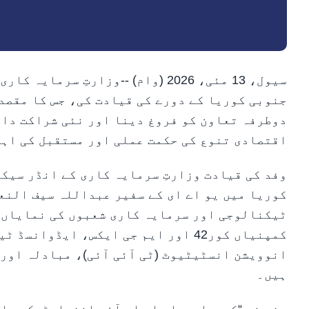
سیول، 13 مئی، 2026 (وام) --وزارتِ
جنوبی کوریا کے دورے کی قیادت کی، جس کا مقصد
دوطرفہ تعاون کو فروغ دینا اور نئی شراکت داری
اقتصادی تنوع کی حکمت عملی اور مستقبل کی اہم
وفد کی قیادت وزارتِ سرمایہ کاری کے انڈر سیک
کوریا میں یو اے ای کے سفیر عبداللہ سیف النعی
ٹیکنالوجی اور سرمایہ کاری شعبوں کی نمایاں ش
کمپنیاں کور42 اور ایم جی ایکس، ایڈ
انوویشن انسٹیٹیوٹ (ٹی آئی آئی)، مبادلہ اور 
ہیں۔