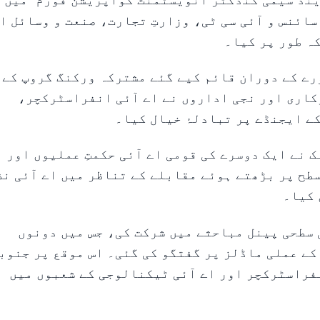
ینڈ سیمی کنڈکٹر انویسٹمنٹ کوآپریشن فورم” میں
سائنس و آئی سی ٹی، وزارتِ تجارت، صنعت و وسائل ا
ہ طور پر کیا۔
کے سرکاری دورے کے دوران قائم کیے گئے مشترکہ ورکنگ گروپ کے
کاری اور نجی اداروں نے اے آئی انفراسٹرکچر،
ے ایجنڈے پر تبادلۂ خیال کیا۔
ک نے ایک دوسرے کی قومی اے آئی حکمتِ عملیوں اور ا
سطح پر بڑھتے ہوئے مقابلے کے تناظر میں اے آئی نظ
 کیا۔
 سطحی پینل مباحثے میں شرکت کی، جس میں دونوں
کے عملی ماڈلز پر گفتگو کی گئی۔ اس موقع پر جنوب
فراسٹرکچر اور اے آئی ٹیکنالوجی کے شعبوں میں