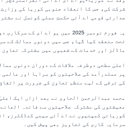
وفد نے “کوریا-یو اے ای اے آئی انفراسٹرکچر ا
شرکت کی، جس کا انعقاد جنوبی کوریا کی وزارتِ 
صدارتی قومی اے آئی حکمتِ عملی کونسل نے مشترک
یہ فورم نومبر 2025 میں یو اے ای 
تحت منعقد کیا گیا، جس میں دونوں ممالک کے سر
ماڈلز اور خدمات کے شعبوں میں مشترکہ تعاون ک
اعلیٰ سطحی دوطرفہ ملاقات کے دوران دونوں ممال
پر عملدرآمد کی صلاحیتوں کو سراہا اور عالمی 
کی ترقی کے لیے منظم تعاون کی ضرورت پر اتفاق
محمد عبدالرحمن الحاوی نے بعد ازاں ایک اعلیٰ
معیشتوں کی مشترکہ صلاحیتوں سے فائدہ اٹھانے 
کوریائی کمپنیوں نے اے آئی سیمی کنڈکٹرز، ان
سرمایہ کاری کی تجاویز بھی پیش کیں۔