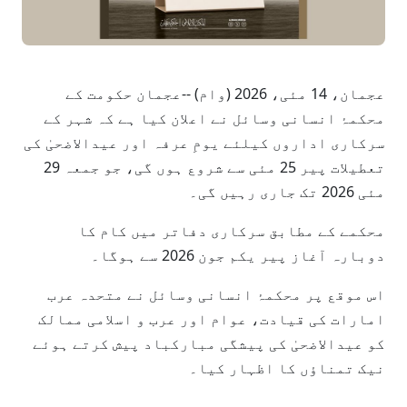
عجمان، 14 مئی، 2026 (وام) --عجمان حکومت کے
محکمۂ انسانی وسائل نے اعلان کیا ہے کہ شہر کے
سرکاری اداروں کیلئے یومِ عرفہ اور عیدالاضحیٰ کی
تعطیلات پیر 25 مئی سے شروع ہوں گی، جو جمعہ 29
مئی 2026 تک جاری رہیں گی۔
محکمے کے مطابق سرکاری دفاتر میں کام کا
دوبارہ آغاز پیر یکم جون 2026 سے ہوگا۔
اس موقع پر محکمۂ انسانی وسائل نے متحدہ عرب
امارات کی قیادت، عوام اور عرب و اسلامی ممالک
کو عیدالاضحیٰ کی پیشگی مبارکباد پیش کرتے ہوئے
نیک تمناؤں کا اظہار کیا۔