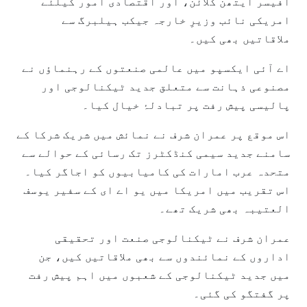
آفیسر ایتھن کلائن، اور اقتصادی امور کیلئے
امریکی نائب وزیرِ خارجہ جیکب ہیلبرگ سے
ملاقاتیں بھی کیں۔
اے آئی ایکسپو میں عالمی صنعتوں کے رہنماؤں نے
مصنوعی ذہانت سے متعلق جدید ٹیکنالوجی اور
پالیسی پیش رفت پر تبادلۂ خیال کیا۔
اس موقع پر عمران شرف نے نمائش میں شریک شرکا کے
سامنے جدید سیمی کنڈکٹرز تک رسائی کے حوالے سے
متحدہ عرب امارات کی کامیابیوں کو اجاگر کیا۔
اس تقریب میں امریکا میں یو اے ای کے سفیر یوسف
العتیبہ بھی شریک تھے۔
عمران شرف نے ٹیکنالوجی صنعت اور تحقیقی
اداروں کے نمائندوں سے بھی ملاقاتیں کیں، جن
میں جدید ٹیکنالوجی کے شعبوں میں اہم پیش رفت
پر گفتگو کی گئی۔