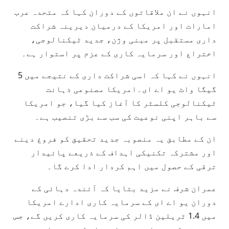
انہوں نے ان ملاقاتوں کے دوران کہا کہ متحدہ عرب
امارات اور امریکا کے درمیان دیرینہ شراکت
داری مستقبل پر مبنی وژن، جدید ٹیکنالوجی،
اختراع اور سرمایہ کاری کے عزم پر استوار ہے۔
انہوں نے کہا کہ اسی شراکت داری کے نتیجے میں 5
گیگا واٹ یو اے ای۔امریکا مصنوعی ذہانت
ٹیکنالوجی کلسٹر کا آغاز کیا گیا، جو امریکا
سے باہر اپنی نوعیت کی سب سے بڑی تنصیب ہے۔
ان کے مطابق یہ منصوبہ جدید تحقیق کو فروغ دینے
اور مشترکہ تکنیکی اہداف کے ذریعے پائیدار
ترقی کے حصول میں اہم کردار ادا کرے گا۔
عمران شرف نے مزید بتایا کہ آئندہ دہائی کے
دوران یو اے ای کے سرمایہ کاری ادارے امریکا
میں 1.4 ٹریلین ڈالر کی سرمایہ کاری کریں گے، جس