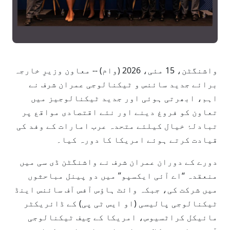
واشنگٹن، 15 مئی، 2026 (وام) -- معاون وزیرِ خارجہ
برائے جدید سائنس و ٹیکنالوجی عمران شرف نے
اہم، ابھرتی ہوئی اور جدید ٹیکنالوجیز میں
تعاون کو فروغ دینے اور نئے اقتصادی مواقع پر
تبادلۂ خیال کیلئے متحدہ عرب امارات کے وفد کی
قیادت کرتے ہوئے امریکا کا دورہ کیا۔
دورے کے دوران عمران شرف نے واشنگٹن ڈی سی میں
منعقدہ “اے آئی ایکسپو” میں دو پینل مباحثوں
میں شرکت کی، جبکہ وائٹ ہاؤس آفس آف سائنس اینڈ
ٹیکنالوجی پالیسی (او ایس ٹی پی) کے ڈائریکٹر
مائیکل کراٹسیوس، امریکا کے چیف ٹیکنالوجی