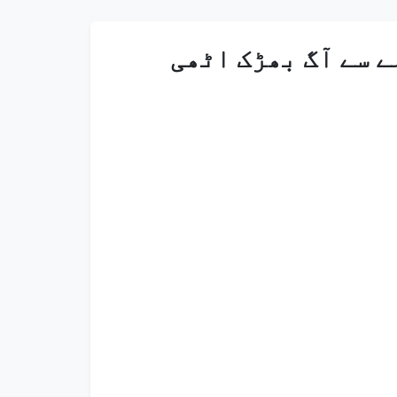
ے سے آگ بھڑک اٹھی