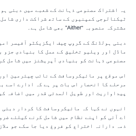
یہ اشتراک مصنوعی ذہانت کے شعبے میں دبئی ہول
ٹیکنالوجی کمپنیوں کے ساتھ شراکت داری شامل ہ
مشترکہ منصوبہ “Aither” بھی شامل ہے۔
دبئی ہولڈنگ کے گروپ چیف ایگزیکٹو آفیسر امی
ماڈل اور ویلیو تخلیق کے عمل کا بنیادی جزو ب
مصنوعی ذہانت کو بنیادی آپریشنز میں شامل کرن
اس موقع پر مائیکروسافٹ کے نائب چیئرمین اور 
مرحلے کا انحصار اس بات پر ہے کہ ادارے اسے ب
پیداواریت اور طویل المدتی قدر میں اضافہ کی
انہوں نے کہا کہ مائیکروسافٹ کا کردار دبئی 
اے آئی کو اپنے نظام میں شامل کرنے کیلئے ضرو
ذمہ دارانہ اختراع کو فروغ دیا جا سکے جو ملا