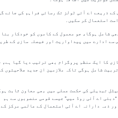
 کے ذریعے اے آئی ٹولز تک رسائی فراہم کی جائے گی
است استعمال کر سکیں۔
ھی شامل ہوگا، جو معمول کے کاموں کو خودکار بنان
س سے ادارے میں پیداواریت اور فیصلہ سازی کے طری
زی کا ایک منظم پروگرام بھی ترتیب دیا گیا ہے، ج
ربیت شامل ہوگی تاکہ ملازمین ان جدید صلاحیتوں کو
یٹل تبدیلی کی حکمت عملی میں بھی معاون ثابت ہوگ
 ای نیشنل اے آئی اسٹریٹجی 2031” اور “دبئی اے آئی روڈ میپ” جیسے قومی منصوبوں سے ہم
ر ذمہ دارانہ اے آئی استعمال کے عالمی مرکز کے