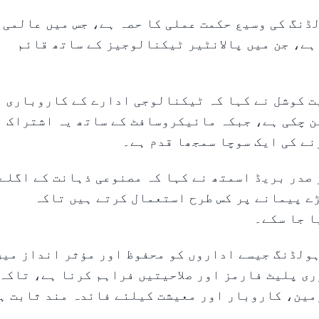
ڈنگ کی وسیع حکمت عملی کا حصہ ہے، جس میں عالمی
ے، جن میں پالانٹیر ٹیکنالوجیز کے ساتھ قائم
ت کوشل نے کہا کہ ٹیکنالوجی ادارے کے کاروباری
ن چکی ہے، جبکہ مائیکروسافٹ کے ساتھ یہ اشتراک
ے کی ایک سوچا سمجھا قدم ہے۔
صدر بریڈ اسمتھ نے کہا کہ مصنوعی ذہانت کے اگلے
ڑے پیمانے پر کس طرح استعمال کرتے ہیں تاکہ
ا جا سکے۔
ہولڈنگ جیسے اداروں کو محفوظ اور مؤثر انداز میں
ری پلیٹ فارمز اور صلاحیتیں فراہم کرنا ہے، تاکہ
زمین، کاروبار اور معیشت کیلئے فائدہ مند ثابت ہ