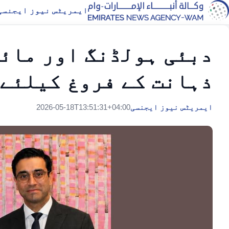
ایمریٹس نیوز ایجنسی
دبئی ہولڈنگ اور مائ
ذہانت کے فروغ کیلئے
ایمریٹس نیوز ایجنسی
2026-05-18T13:51:31+04:00