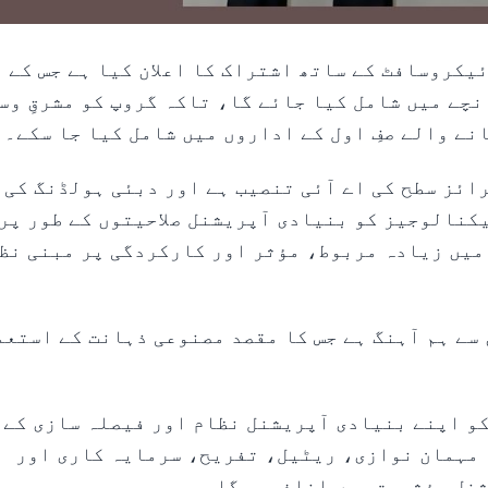
 ہولڈنگ نے مائیکروسافٹ کے ساتھ اشتراک کا اعلان کیا ہے جس کے 
ے میں شامل کیا جائے گا، تاکہ گروپ کو مشرقِ وسط
ے والے صفِ اول کے اداروں میں شامل کیا جا سکے۔
ائز سطح کی اے آئی تنصیب ہے اور دبئی ہولڈنگ کی 
یکنالوجیز کو بنیادی آپریشنل صلاحیتوں کے طور پر
میں زیادہ مربوط، مؤثر اور کارکردگی پر مبنی نظ
 سے ہم آہنگ ہے جس کا مقصد مصنوعی ذہانت کے استعم
و اپنے بنیادی آپریشنل نظام اور فیصلہ سازی کے
 مہمان نوازی، ریٹیل، تفریح، سرمایہ کاری اور
نل مؤثریت میں اضافہ ہوگا۔