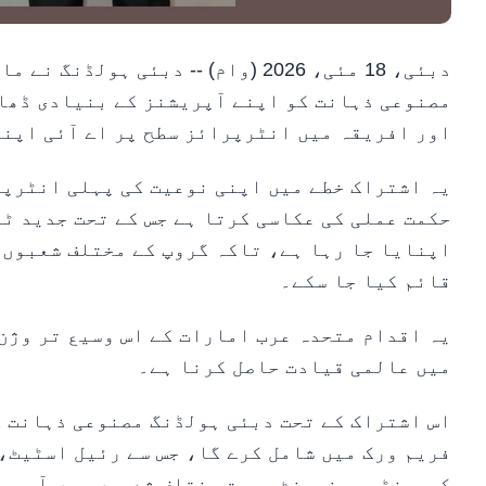
دبئی، 18 مئی، 2026 (وام) -- دبئی
مصنوعی ذہانت کو اپنے آپریشنز کے بنیادی ڈھانچ
اور افریقہ میں انٹرپرائز سطح پر اے آئی اپنان
یہ اشتراک خطے میں اپنی نوعیت کی پہلی انٹرپر
حکمت عملی کی عکاسی کرتا ہے جس کے تحت جدید ٹ
اپنایا جا رہا ہے، تاکہ گروپ کے مختلف شعبوں 
قائم کیا جا سکے۔
یہ اقدام متحدہ عرب امارات کے اس وسیع تر وژن
میں عالمی قیادت حاصل کرنا ہے۔
اس اشتراک کے تحت دبئی ہولڈنگ مصنوعی ذہانت ک
فریم ورک میں شامل کرے گا، جس سے رئیل اسٹیٹ،
کمیونٹی مینجمنٹ سمیت مختلف شعبوں میں آپریش