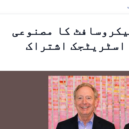
یکروسافٹ کا مصنوعی
 اسٹریٹجک اشتراک