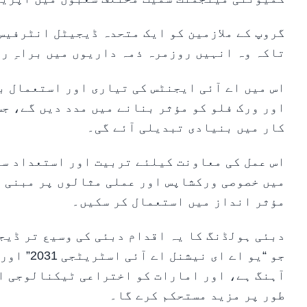
گروپ کے ملازمین کو ایک متحدہ ڈیجیٹل انٹرفیس
تاکہ وہ انہیں روزمرہ ذمہ داریوں میں براہِ ر
اس میں اے آئی ایجنٹس کی تیاری اور استعمال ب
اور ورک فلو کو مؤثر بنانے میں مدد دیں گے، ج
کار میں بنیادی تبدیلی آئے گی۔
اس عمل کی معاونت کیلئے تربیت اور استعداد سا
میں خصوصی ورکشاپس اور عملی مثالوں پر مبنی ت
مؤثر انداز میں استعمال کر سکیں۔
دبئی ہولڈنگ کا یہ اقدام دبئی کی وسیع تر ڈیج
جو “یو اے
آہنگ ہے، اور امارات کو اختراعی ٹیکنالوجی او
طور پر مزید مستحکم کرے گا۔