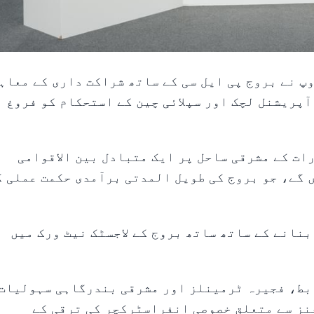
- اے ڈی پورٹس گروپ نے بروج پی ایل سی کے ساتھ شراکت داری کے معا
آپریشنل لچک اور سپلائی چین کے استحکام کو فروغ
ات کے مشرقی ساحل پر ایک متبادل بین الاقوامی
 گے، جو بروج کی طویل المدتی برآمدی حکمت عملی ک
نانے کے ساتھ ساتھ بروج کے لاجسٹک نیٹ ورک میں
ابط، فجیرہ ٹرمینلز اور مشرقی بندرگاہی سہولیات
نز سے متعلق خصوصی انفراسٹرکچر کی ترقی کے