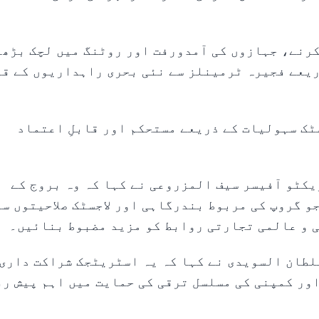
کرنے، جہازوں کی آمدورفت اور روٹنگ میں لچک بڑھ
ریعے فجیرہ ٹرمینلز سے نئی بحری راہداریوں کے ق
ٹک سہولیات کے ذریعے مستحکم اور قابلِ اعتماد
یکٹو آفیسر سیف المزروعی نے کہا کہ وہ بروج کے
جو گروپ کی مربوط بندرگاہی اور لاجسٹک صلاحیتوں سے
 و عالمی تجارتی روابط کو مزید مضبوط بنائیں۔
لطان السویدی نے کہا کہ یہ اسٹریٹجک شراکت داری
اور کمپنی کی مسلسل ترقی کی حمایت میں اہم پیش رف