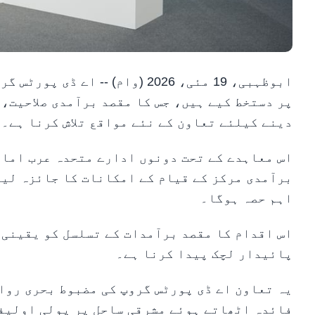
ابوظہبی، 19 مئی، 2026 (وام) -
پر دستخط کیے ہیں، جس کا مقصد برآمدی صلاحیت، 
دینے کیلئے تعاون کے نئے مواقع تلاش کرنا ہے۔
اس معاہدے کے تحت دونوں ادارے متحدہ عرب امار
برآمدی مرکز کے قیام کے امکانات کا جائزہ لیں
اہم حصہ ہوگا۔
اس اقدام کا مقصد برآمدات کے تسلسل کو یقینی ب
پائیدار لچک پیدا کرنا ہے۔
یہ تعاون اے ڈی پورٹس گروپ کی مضبوط بحری رو
فائدہ اٹھاتے ہوئے مشرقی ساحل پر پولی اولیف