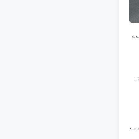
ہدے
ا
 سے