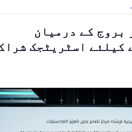
 بروج کے درمیان
 کیلئے اسٹریٹجک شراک