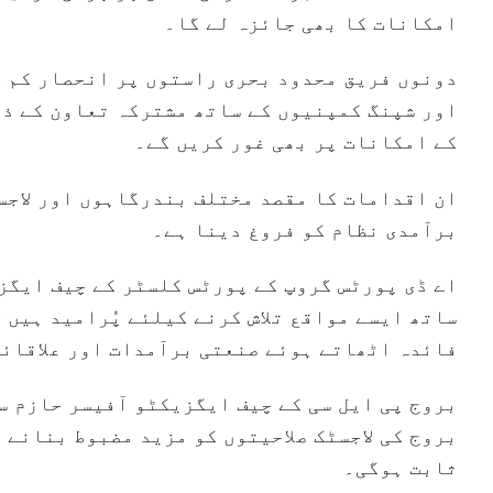
امکانات کا بھی جائزہ لے گا۔
دونوں فریق محدود بحری راستوں پر انحصار کم 
اور شپنگ کمپنیوں کے ساتھ مشترکہ تعاون کے ذ
کے امکانات پر بھی غور کریں گے۔
ان اقدامات کا مقصد مختلف بندرگاہوں اور لاجس
برآمدی نظام کو فروغ دینا ہے۔
اے ڈی پورٹس گروپ کے پورٹس کلسٹر کے چیف ایگز
ساتھ ایسے مواقع تلاش کرنے کیلئے پُرامید ہیں 
فائدہ اٹھاتے ہوئے صنعتی برآمدات اور علاقائی
بروج پی ایل سی کے چیف ایگزیکٹو آفیسر حازم س
بروج کی لاجسٹک صلاحیتوں کو مزید مضبوط بنانے 
ثابت ہوگی۔