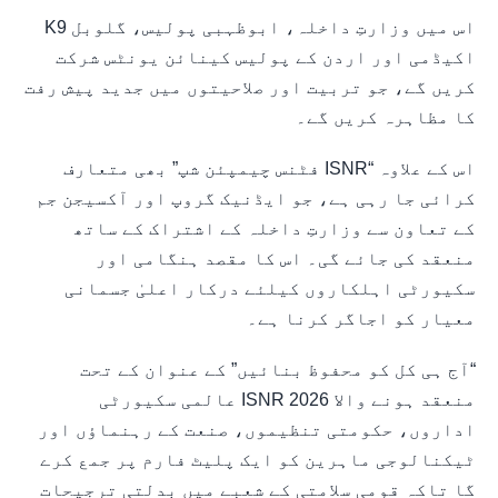
اس میں وزارتِ داخلہ، ابوظہبی پولیس، گلوبل K9
اکیڈمی اور اردن کے پولیس کینائن یونٹس شرکت
کریں گے، جو تربیت اور صلاحیتوں میں جدید پیش رفت
کا مظاہرہ کریں گے۔
اس کے علاوہ “ISNR فٹنس چیمپئن شپ” بھی متعارف
کرائی جا رہی ہے، جو ایڈنیک گروپ اور آکسیجن جم
کے تعاون سے وزارتِ داخلہ کے اشتراک کے ساتھ
منعقد کی جائے گی۔ اس کا مقصد ہنگامی اور
سکیورٹی اہلکاروں کیلئے درکار اعلیٰ جسمانی
معیار کو اجاگر کرنا ہے۔
“آج ہی کل کو محفوظ بنائیں” کے عنوان کے تحت
منعقد ہونے والا ISNR 2026 عالمی سکیورٹی
اداروں، حکومتی تنظیموں، صنعت کے رہنماؤں اور
ٹیکنالوجی ماہرین کو ایک پلیٹ فارم پر جمع کرے
گا تاکہ قومی سلامتی کے شعبے میں بدلتی ترجیحات