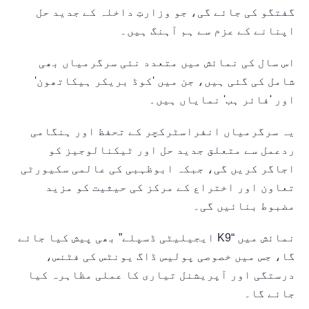
گفتگو کی جائے گی، جو وزارتِ داخلہ کے جدید حل
اپنانے کے عزم سے ہم آہنگ ہیں۔
اس سال کی نمائش میں متعدد نئی سرگرمیاں بھی
شامل کی گئی ہیں، جن میں 'کوڈ بریکر ہیکاتھون'
اور 'فائر ہب' نمایاں ہیں۔
یہ سرگرمیاں انفراسٹرکچر کے تحفظ اور ہنگامی
ردعمل سے متعلق جدید حل اور ٹیکنالوجیز کو
اجاگر کریں گی، جبکہ ابوظہبی کی عالمی سکیورٹی
تعاون اور اختراع کے مرکز کی حیثیت کو مزید
مضبوط بنائیں گی۔
نمائش میں “K9 ایجیلیٹی ڈسپلے” بھی پیش کیا جائے
گا، جس میں خصوصی پولیس ڈاگ یونٹس کی فٹنس،
درستگی اور آپریشنل تیاری کا عملی مظاہرہ کیا
جائے گا۔