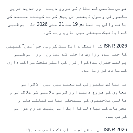
قومی سلامتی کے نظام کو فروغ دینے اور جدید ترین
سکیورٹی و سول ڈیفنس حل پیش کرنے کیلئے منعقد کی
جانے والی یہ نمائش 19 سے 21 مئی 2026 تک ابوظہبی
کے ایڈنیک سینٹر میں جاری رہے گی۔
ISNR 2026 کا انعقاد اِیڈنیک گروپ، جو “مدن” کمپنی
کا حصہ ہے، وزارتِ داخلہ کے تعاون اور ابوظہبی
پولیس جنرل ہیڈکوارٹرز کی اسٹریٹجک شراکت داری
کے ساتھ کر رہا ہے۔
یہ نمائش سکیورٹی کے شعبے میں بین الاقوامی
تعاون کو فروغ دینے اور قومی سلامتی کی علاقائی و
عالمی صلاحیتوں کو مستحکم بنانے کیلئے علم و
تجربات کے تبادلے کا ایک اہم پلیٹ فارم فراہم
کرتی ہے۔
ISNR 2026 اپنے قیام سے اب تک کا سب سے بڑا