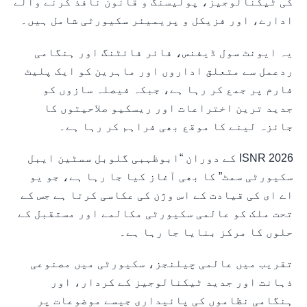
کی ٹیکنالوجیز، پولیسنگ و قانون نافذ کرنے والے
ادارے، اور فزیکل و پریمیئر سکیورٹی شامل ہیں۔
یہ ایونٹ سول ڈیفنس، فائر فائٹنگ اور ہنگامی
ردعمل سے متعلق اداروں اور ماہرین کو ایک پلیٹ
فارم پر جمع کر رہا ہے، جبکہ فیصلہ سازوں کو
جدید ترین اختراعات اور ریسکیو صلاحیتوں کا
جائزہ لینے کا موقع بھی فراہم کر رہا ہے۔
ISNR 2026 کے دوران “ابوظہبی گلوبل سسٹین ایبل
سکیورٹی سمٹ” کا بھی آغاز کیا جا رہا ہے، جو یو
اے ای کی قیادت کے اس وژن کی عکاسی کرتا ہے جس کے
تحت ملک کو عالمی سکیورٹی مکالمے اور مستقبل کے
حلوں کا مرکز بنایا جا رہا ہے۔
تقریب میں عالمی چیلنجز، سکیورٹی میں مصنوعی
ذہانت اور جدید ٹیکنالوجیز کے کردار، اور
ہنگامی نظاموں کی پائیداری جیسے موضوعات پر