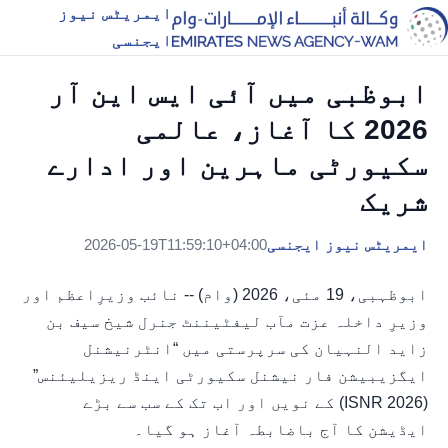
ایمریٹس نیوز
ایجنسی
ابوظبی میں آئی ایس این آر
2026 کا آغاز، عالمی
سکیورٹی ماہرین اور ادارے
شریک
ایمریٹس نیوز ایجنسی
2026-05-19T11:59:10+04:00
ابوظہبی، 19 مئی، 2026 (وام) -- نائب وزیرِاعظم اور
وزیرِ داخلہ عزت مآب لیفٹیننٹ جنرل شیخ سیف بن
زاید النہیان کی سرپرستی میں “انٹرنیشنل
ایگزیبیشن فار نیشنل سکیورٹی اینڈ ریزیلیئنس”
(ISNR 2026) کے نویں اور اب تک کے سب سے بڑے
ایڈیشن کا آج باضابطہ آغاز ہو گیا۔