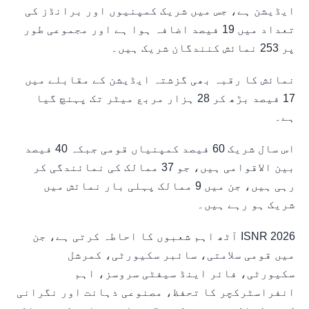
ایڈیشن ہے، جس میں شریک کمپنیوں اور برانڈز کی
تعداد میں 19 فیصد اضافہ ہوا ہے اور مجموعی طور
پر 253 نمائش کنندگان شریک ہیں۔
نمائش کا رقبہ بھی گزشتہ ایڈیشن کے مقابلے میں
17 فیصد بڑھ کر 28 ہزار مربع میٹر تک پہنچ گیا
ہے۔
اس سال شریک 60 فیصد کمپنیاں قومی جبکہ 40 فیصد
بین الاقوامی ہیں، جو 37 ممالک کی نمائندگی کر
رہی ہیں، جن میں 9 ممالک پہلی بار نمائش میں
شریک ہو رہے ہیں۔
ISNR 2026 آٹھ اہم شعبوں کا احاطہ کرتی ہے، جن
میں قومی سلامتی، سائبر سکیورٹی، کمرشل
سکیورٹی، فائر اینڈ سیفٹی سروسز، اہم
انفراسٹرکچر کا تحفظ، مصنوعی ذہانت اور نگرانی