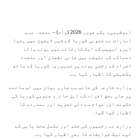
ابوظہبی، یکم جون، 2026 (وام) -- متحدہ عرب
امارات نے جنوبی کوریا کے شہر ڈیجون میں ہنوا
ایرو اسپیس کے ایک کارخانے میں ہونے والے
دھماکے کے نتیجے میں جانی نقصان اور متعدد
افراد کے زخمی ہونے پر جمہوریہ کوریا کے ساتھ
یکجہتی کا اظہار کیا ہے۔
وزارت خارجہ کی جانب سے جاری بیان میں اس سانحے
پر جاں بحق افراد کے اہل خانہ، جنوبی کوریا کی
حکومت اور عوام سے دلی تعزیت اور ہمدردی کا
اظہار کیا گیا۔
وزارت نے زخمیوں کی جلد اور مکمل صحت یابی کے
لیے نیک خواہشات کا بھی اظہار کیا ہے۔