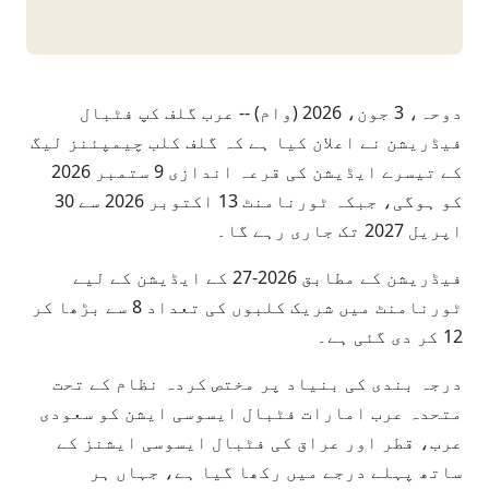
دوحہ، 3 جون، 2026 (وام) -- عرب گلف کپ فٹبال
فیڈریشن نے اعلان کیا ہے کہ گلف کلب چیمپئنز لیگ
کے تیسرے ایڈیشن کی قرعہ اندازی 9 ستمبر 2026
کو ہوگی، جبکہ ٹورنامنٹ 13 اکتوبر 2026 سے 30
اپریل 2027 تک جاری رہے گا۔
فیڈریشن کے مطابق 2026-27 کے ایڈیشن کے لیے
ٹورنامنٹ میں شریک کلبوں کی تعداد 8 سے بڑھا کر
12 کر دی گئی ہے۔
درجہ بندی کی بنیاد پر مختص کردہ نظام کے تحت
متحدہ عرب امارات فٹبال ایسوسی ایشن کو سعودی
عرب، قطر اور عراق کی فٹبال ایسوسی ایشنز کے
ساتھ پہلے درجے میں رکھا گیا ہے، جہاں ہر