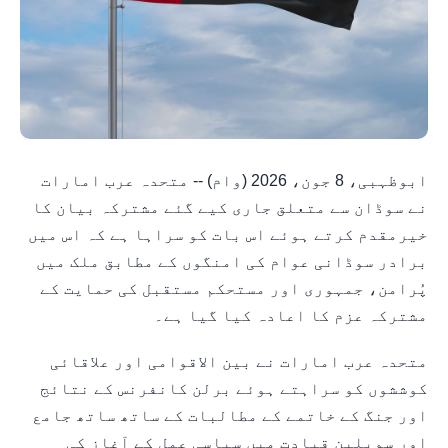
ابوظہبی، 8 جون، 2026 (وام) -- متحدہ عرب امارات
نے سوڈان سے متعلق جاری کیے گئے مشترکہ بیان کا
خیرمقدم کرتے ہوئے اس بات کو سراہا ہے کہ اس میں
برادر سوڈانی عوام کی امنگوں کے مطابق ملک میں
پُرامن، جمہوری اور مستحکم مستقبل کی حمایت کے
مشترکہ عزم کا اعادہ کیا گیا ہے۔
متحدہ عرب امارات نے بین الاقوامی اور علاقائی
کوششوں کو سراہتے ہوئے برلن کانفرنس کے نتائج
اور جنگ کے خاتمے کے مطالبات کے ساتھ ساتھ جامع
اور سویلین قیادت میں سیاسی عمل کے آغاز کی