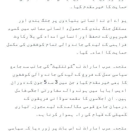
حمایت کا خیرمقدم کیا۔
یو اے ای نے انسانی بنیادوں پر جنگ بندی اور
مستقل جنگ بندی کے حصول، انسانی مصائب میں کمی،
شہریوں کے تحفظ اور انسانی امداد کی بلا رکاوٹ
فراہمی کے لیے کی جانے والی تمام کوششوں کی مکمل
حمایت کا اعادہ کیا۔
متحدہ عرب امارات نے "کوئنٹیٹ" کی جانب سے جامع
سیاسی عمل کے فروغ کے لیے کی جانے والی کوششوں
کا بھی خیرمقدم کیا، جن میں 3 سے 5 جون کے دوران
ادیس ابابا میں ہونے والے مشاورتی اجلاس شامل
ہیں۔ ان اجلاسوں کا مقصد سوڈانی فریقوں کے
درمیان جامع قومی مکالمے کے لیے مجوزہ تیاری
کمیٹی کے قیام کی راہ ہموار کرنا ہے۔
متحدہ عرب امارات نے اس بات پر زور دیا کہ سیاسی