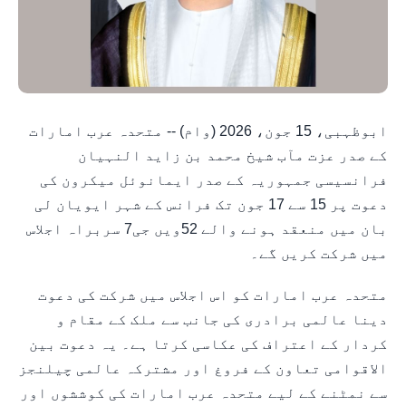
ابوظہبی، 15 جون، 2026 (وام) -- متحدہ عرب امارات
کے صدر عزت مآب شیخ محمد بن زاید النہیان
فرانسیسی جمہوریہ کے صدر ایمانوئل میکرون کی
دعوت پر 15 سے 17 جون تک فرانس کے شہر ایویان لی
بان میں منعقد ہونے والے 52ویں جی7 سربراہ اجلاس
میں شرکت کریں گے۔
متحدہ عرب امارات کو اس اجلاس میں شرکت کی دعوت
دینا عالمی برادری کی جانب سے ملک کے مقام و
کردار کے اعتراف کی عکاسی کرتا ہے۔ یہ دعوت بین
الاقوامی تعاون کے فروغ اور مشترکہ عالمی چیلنجز
سے نمٹنے کے لیے متحدہ عرب امارات کی کوششوں اور