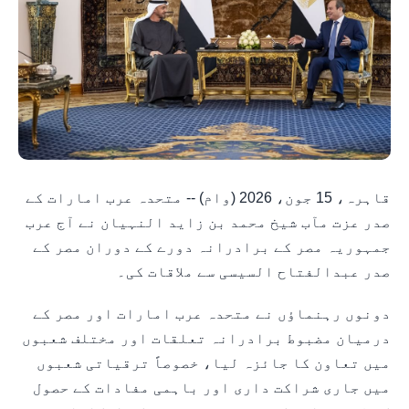
قاہرہ، 15 جون، 2026 (وام) -- متحدہ عرب امارات کے
صدر عزت مآب شیخ محمد بن زاید النہیان نے آج عرب
جمہوریہ مصر کے برادرانہ دورے کے دوران مصر کے
صدر عبدالفتاح السیسی سے ملاقات کی۔
دونوں رہنماؤں نے متحدہ عرب امارات اور مصر کے
درمیان مضبوط برادرانہ تعلقات اور مختلف شعبوں
میں تعاون کا جائزہ لیا، خصوصاً ترقیاتی شعبوں
میں جاری شراکت داری اور باہمی مفادات کے حصول