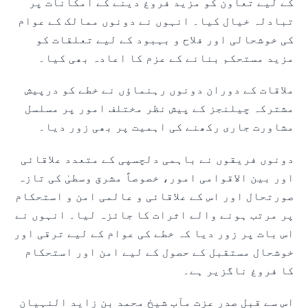
کے لیے تعاون کو مزید فروغ دینے کے امکانات پر
تبادلہ خیال کیا۔ انہوں نے دونوں ممالک کے عوام
کی خوشحالی اور فلاح و بہبود کے لیے تعلقات کو
مزید مستحکم بنانے کے عزم کا اعادہ بھی کیا۔
ملاقات کے دوران دونوں رہنماؤں نے خطے کو درپیش
مشترکہ چیلنجز کے پیش نظر مختلف امور پر مسلسل
مشاورت جاری رکھنے کی اہمیت پر بھی زور دیا۔
دونوں فریقوں نے باہمی دلچسپی کے متعدد علاقائی
اور بین الاقوامی امور، خصوصاً مشرق وسطیٰ کی تازہ
صورتحال اور اس کے علاقائی و عالمی امن و استحکام
پر مرتب ہونے والے اثرات کا جائزہ لیا۔ انہوں نے
اس بات پر زور دیا کہ خطے کی عوام کے لیے ترقی اور
خوشحال مستقبل کے حصول کے لیے امن اور استحکام
کا فروغ ناگزیر ہے۔
اس سے قبل صدر عزت مآب شیخ محمد بن زاید النہیان