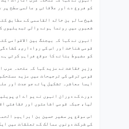
کو فروغ دے اور علاقائی و عالمی سطح پر 
شیخ سالم بن خالد القاسمی کے مطابق کتا
شعبوں میں رونما ہونے والی تبدیلیوں کو
انہوں نے کہا کہ بیجنگ بین الاقوامی کت
قومی شناخت اور اس کی رواداری، کشادگی 
کو مضبوط بنانے کا موقع فراہم کرتی ہے۔
وزیرِ ثقافت نے مزید کہا کہ متحدہ عرب 
قومی ترقی کی ترجیحات میں مزید مستحکم 
ایسا معاشرہ تشکیل پائے جو جدت اور علم 
دورے کے دوران انہوں نے یو اے ای پویلی
لیا، جبکہ قومی اشاعتوں اور ثقافتی اقد
اس موقع پر سفیر حسین بن ابراہیم الحماد
کی شرکت دونوں ممالک کے تعلقات میں ایک 