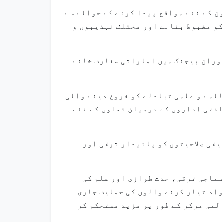
ن کے نئے مواقع پیدا کرنے کے حوالے سے
کو مضبوط بنانے اور مختلف تہذیبوں و
دوران بیجنگ میں اماراتی سفارت خانے
لمے و علمی تبادلے کو فروغ دینے والی
افتی اداروں کے درمیان تعاون کے نئے
یقی صلاحیتوں کو پائیدار ترقی اور
ماجی ترقی، جدت طرازی اور علم کی
اد تیار کرنے والوں کی حمایت جاری
لمی مرکز کے طور پر مزید مستحکم کر