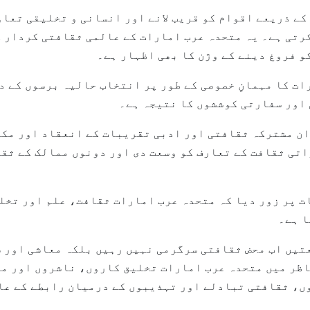
کے ذریعے اقوام کو قریب لانے اور انسانی و تخلیقی تعاو
رتی ہے۔ یہ متحدہ عرب امارات کے عالمی ثقافتی کردار 
و فروغ دینے کے وژن کا بھی اظہار ہے۔
ات کا مہمانِ خصوصی کے طور پر انتخاب حالیہ برسوں کے 
اور سفارتی کوششوں کا نتیجہ ہے۔
ان مشترکہ ثقافتی اور ادبی تقریبات کے انعقاد اور مکا
تی ثقافت کے تعارف کو وسعت دی اور دونوں ممالک کے ثق
ت پر زور دیا کہ متحدہ عرب امارات ثقافت، علم اور تخل
ا ہے۔
تیں اب محض ثقافتی سرگرمی نہیں رہیں بلکہ معاشی اور س
اظر میں متحدہ عرب امارات تخلیق کاروں، ناشروں اور مو
وں، ثقافتی تبادلے اور تہذیبوں کے درمیان رابطے کے عا