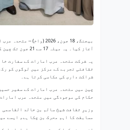
آغاز کیا۔ یہ میلہ 17 سے 21 جون تک چین کے دارالحکومت بیجنگ میں واقع چائنا نیشنل کنونشن سینٹر میں جاری ہے۔
یہ شرکت متحدہ عرب امارات کے سفارت خانے
ثقافتی تجربے کے مرکز میں لوگوں کو رکھ
شراکت داری کی عکاسی کرتا ہے۔
چین میں متحدہ عرب امارات کے سفیر حسین
حکام کی موجودگی میں متحدہ عرب امارات 
وزیرِ ثقافت شیخ سالم بن خالد القاسمی ن
مسابقت کا اہم محرک بن چکا ہے، ایسے می
انہوں نے کہا کہ متحدہ عرب امارات ایک ا