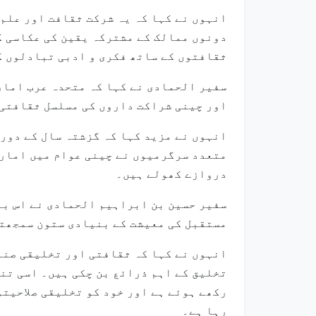
انہوں نے کہا کہ یہ شرکت ثقافت اور علم 
دونوں ممالک کے مشترکہ یقین کی عکاسی ک
ثقافتوں کے ساتھ فکری و ادبی تبادلوں ک
سفیر الحمادی نے کہا کہ متحدہ عرب امار
اور چینی شراکت داروں کی مسلسل ثقافتی 
انہوں نے مزید کہا کہ گزشتہ سال کے دور
متعدد سرگرمیوں نے چینی عوام میں امارا
دروازے کھولے ہیں۔
سفیر حسین بن ابراہیم الحمادی نے اس با
مستقبل کی معیشت کے بنیادی ستون سمجھت
انہوں نے کہا کہ ثقافتی اور تخلیقی صنع
تخلیق کے اہم ذرائع بن چکی ہیں۔ اسی تن
رکھے ہوئے ہے اور خود کو تخلیقی صلاحیت
رہا ہے۔