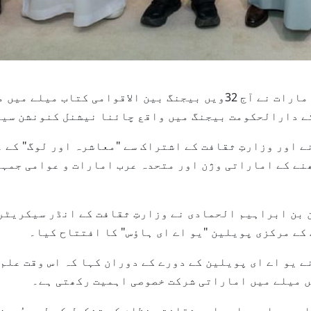
بیجنگ، 18 جون، 2026 (وام) -- متحدہ عرب امارات نے آج 32ویں بیجنگ بی
 اور وزارتِ ثقافت کے اشتراک سے "معاشرہ اور لوگ" کے ع
نے کے اماراتی وژن اور متحدہ عرب امارات و عوامی جمہ
 بن ابراہیم الحمادی نے وزارتِ ثقافت کے انڈر سیکریٹر
کے مرکزی پویلین "یو اے ای ہاؤس" کا افتتاح کیا۔
ے یو اے ای پویلین کے دورے کے دوران کہا کہ اس وقت علم
ں میلے میں اماراتی شرکت خصوصی اہمیت رکھتی ہے۔
یسے جامع علمی اور ثقافتی نظام کی تشکیل کے لیے پُرعزم