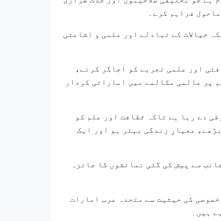
 ماحول فراہم کرے۔
ہ خیالات کے تبادلے اور علمی و اشاعتی
فتی اور علمی تجربے کو اجاگر کرنے،
م پر عالمی مکالمے میں اماراتی کردار
ی دے رہا ہے تاکہ ثقافت اور علم کو
ڑھے، معیارِ زندگی بہتر ہو اور ایک
انب سے پیش کی گئی نمائشوں کا جائزہ
 خصوصی کی حیثیت سے متحدہ عرب امارات
ے ہیں۔