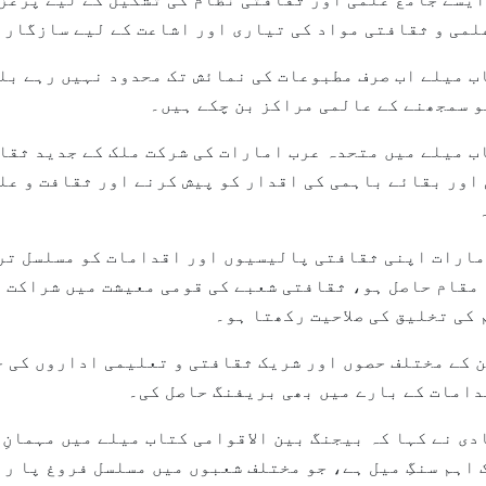
علمی و ثقافتی مواد کی تیاری اور اشاعت کے لیے سازگار
ب میلے اب صرف مطبوعات کی نمائش تک محدود نہیں رہے بلک
 سمجھنے کے عالمی مراکز بن چکے ہیں۔
اب میلے میں متحدہ عرب امارات کی شرکت ملک کے جدید ثقا
اور بقائے باہمی کی اقدار کو پیش کرنے اور ثقافت و عل
امارات اپنی ثقافتی پالیسیوں اور اقدامات کو مسلسل ترق
مقام حاصل ہو، ثقافتی شعبے کی قومی معیشت میں شراکت ب
کی تخلیق کی صلاحیت رکھتا ہو۔
ن کے مختلف حصوں اور شریک ثقافتی و تعلیمی اداروں کی ج
امات کے بارے میں بھی بریفنگ حاصل کی۔
ی نے کہا کہ بیجنگ بین الاقوامی کتاب میلے میں مہمانِ
اہم سنگِ میل ہے، جو مختلف شعبوں میں مسلسل فروغ پا رہ