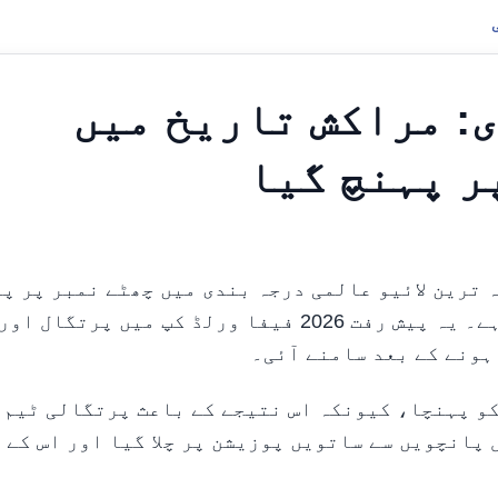
: مراکش تاریخ میں
ر پہنچ گیا
ش فیفا کی تازہ ترین لائیو عالمی درجہ بندی میں چھٹے نمبر پر پ
گیا ہے، جو اس کی تاریخ کی بلند ترین پوزیشن ہے۔ یہ پیش رفت 2026 فیفا ورلڈ کپ میں پرتگال اور
ہونے کے بعد سامنے آئی۔
و پہنچا، کیونکہ اس نتیجے کے باعث پرتگالی ٹیم 
 پانچویں سے ساتویں پوزیشن پر چلا گیا اور اس کے