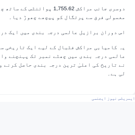
معمولی فرق سے پرتگال کو پیچھے چھوڑ دیا۔
اس دوران برازیل عالمی درجہ بندی میں ایک درج
یہ کامیابی مراکش فٹبال کے لیے ایک تاریخی سن
عالمی درجہ بندی میں چھٹے نمبر تک پہنچنے والی
نے تاریخ کی اعلیٰ ترین درجہ بندی حاصل کرنے و
لی ہے۔
ایمریٹس نیوز ایجنسی