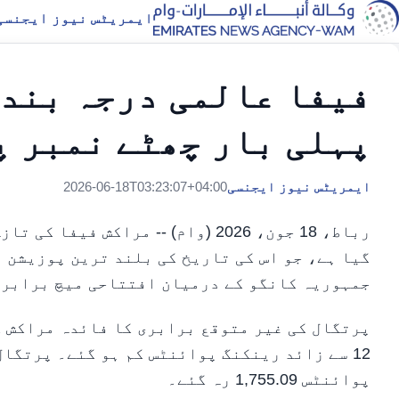
ایمریٹس نیوز ایجنسی
فیفا عالمی درجہ بندی
پہلی بار چھٹے نمبر پ
ایمریٹس نیوز ایجنسی
2026-06-18T03:23:07+04:00
رباط، 18 جون، 2026 (وام) -- مراک
جمہوریہ کانگو کے درمیان افتتاحی میچ برابر 
پرتگال کی غیر متوقع برابری کا فائدہ مراکش ک
12 سے زائد رینکنگ پوائنٹس کم ہو گئے۔ پرتگال
پوائنٹس 1,755.09 رہ گئے۔