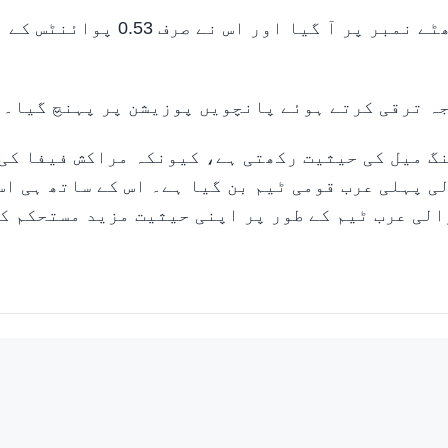
دوسری جانب مراکش 1,755.62 پوائنٹس کے ساتھ چھٹے نمبر پر آ گیا اور اس نے صرف 0.53 پوائنٹس کے
ہ ترقی کرتے ہوئے پانچویں پوزیشن پر پہنچ گیا۔
گ میل کی حیثیت رکھتی ہے، کیونکہ مراکش فیفا کی
 پہلی عرب قومی ٹیم بن گیا ہے۔ اس کے ساتھ ہی اس
الی عرب ٹیم کے طور پر اپنی حیثیت مزید مستحکم ک