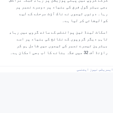
کرکے گروپ میں پہلی پوزیشن پر رہا، جبکہ مراکش
بھی بہتر گول فرق کی بنیاد پر دوسرے نمبر پر
رہا۔ دونوں ٹیموں نے ناک آؤٹ مرحلے کے لیے
کوالیفائی کر لیا ہے۔
اسکاٹ لینڈ تین پوائنٹس کے ساتھ گروپ میں رہا،
تاہم دیگر گروپوں کے نتائج کی بنیاد پر اسے
بہترین تیسرے نمبر کی ٹیموں میں شامل ہو کر
راؤنڈ آف 32 میں جگہ بنانے کا اب بھی امکان ہے۔
ایمریٹس نیوز ایجنسی