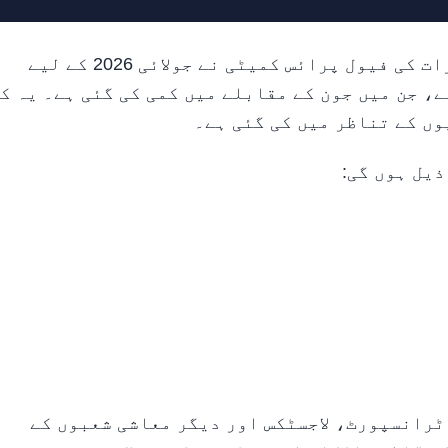
ابوظہبی، 30 جون، 2026 (وام) -- متحدہ عرب امارات کی فیول پرائس کمیٹی نے جولائی 2026 کے لیے
ے، جن میں جون کے مقابلے میں کمی کی گئی ہے۔ یہ ک
ں کے تناظر میں کی گئی ہے۔
ذیل ہوں گی:
ٹرانسپورٹ، لاجسٹکس اور دیگر معاشی شعبوں کے