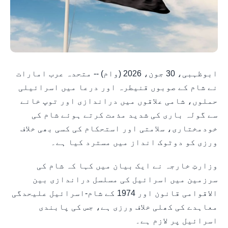
ابوظہبی، 30 جون، 2026 (وام) -- متحدہ عرب امارات
نے شام کے صوبوں قنیطرہ اور درعا میں اسرائیلی
حملوں، شامی علاقوں میں دراندازی اور توپ خانے
سے گولہ باری کی شدید مذمت کرتے ہوئے شام کی
خودمختاری، سلامتی اور استحکام کی کسی بھی خلاف
ورزی کو دوٹوک انداز میں مسترد کیا ہے۔
وزارتِ خارجہ نے ایک بیان میں کہا کہ شام کی
سرزمین میں اسرائیل کی مسلسل دراندازی بین
الاقوامی قانون اور 1974 کے شام-اسرائیل علیحدگی
معاہدے کی کھلی خلاف ورزی ہے، جس کی پابندی
اسرائیل پر لازم ہے۔