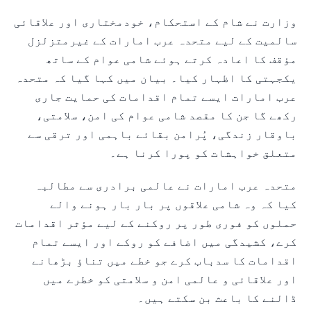
وزارت نے شام کے استحکام، خودمختاری اور علاقائی
سالمیت کے لیے متحدہ عرب امارات کے غیرمتزلزل
مؤقف کا اعادہ کرتے ہوئے شامی عوام کے ساتھ
یکجہتی کا اظہار کیا۔ بیان میں کہا گیا کہ متحدہ
عرب امارات ایسے تمام اقدامات کی حمایت جاری
رکھے گا جن کا مقصد شامی عوام کی امن، سلامتی،
باوقار زندگی، پُرامن بقائے باہمی اور ترقی سے
متعلق خواہشات کو پورا کرنا ہے۔
متحدہ عرب امارات نے عالمی برادری سے مطالبہ
کیا کہ وہ شامی علاقوں پر بار بار ہونے والے
حملوں کو فوری طور پر روکنے کے لیے مؤثر اقدامات
کرے، کشیدگی میں اضافے کو روکے اور ایسے تمام
اقدامات کا سدباب کرے جو خطے میں تناؤ بڑھانے
اور علاقائی و عالمی امن و سلامتی کو خطرے میں
ڈالنے کا باعث بن سکتے ہیں۔