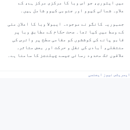
میں ایتوری، جو اس وبا کا مرکزی مرکز ہے، کے
علاوہ شمالی کیوو اور جنوبی کیوو شامل ہیں۔
جمہوریہ کانگو نے موجودہ ایبولا وبا کا اعلان مئی
کے وسط میں کیا تھا۔ صحت حکام کے مطابق وبا پر
قابو پانے کی کوششوں کو مقامی سطح پر وائرس کی
منتقلی، آبادی کی نقل و حرکت اور بعض متاثرہ
علاقوں تک محدود رسائی جیسے چیلنجز کا سامنا ہے۔
ایمریٹس نیوز ایجنسی