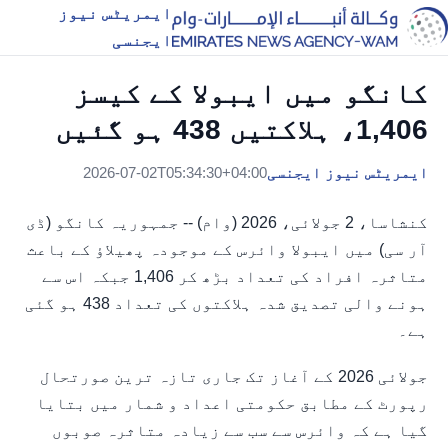
ایمریٹس نیوز
ایجنسی
کانگو میں ایبولا کے کیسز
1,406، ہلاکتیں 438 ہو گئیں
ایمریٹس نیوز ایجنسی
2026-07-02T05:34:30+04:00
کنشاسا، 2 جولائی، 2026 (وام) -- جمہوریہ کانگو (ڈی
آر سی) میں ایبولا وائرس کے موجودہ پھیلاؤ کے باعث
متاثرہ افراد کی تعداد بڑھ کر 1,406 جبکہ اس سے
ہونے والی تصدیق شدہ ہلاکتوں کی تعداد 438 ہو گئی
ہے۔
جولائی 2026 کے آغاز تک جاری تازہ ترین صورتحال
رپورٹ کے مطابق حکومتی اعداد و شمار میں بتایا
گیا ہے کہ وائرس سے سب سے زیادہ متاثرہ صوبوں