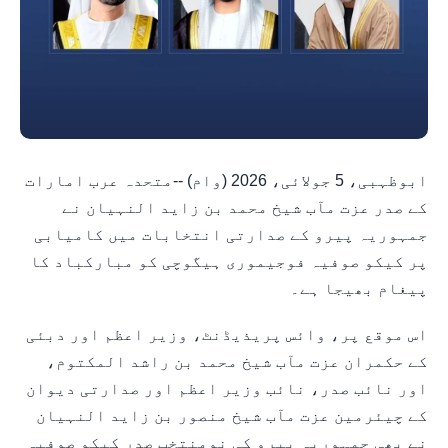
ابوظہبی، 5 جولائی، 2026 (وام) --متحدہ عرب امارات
کے صدر عزت مآب شیخ محمد بن زاید النہیان نے
جمہوریہ پیرو کے صدارتی انتخابات میں کامیابی
پر کیکو صوفیہ فوجیموری ہیگوچی کو مبارکباد کا
پیغام بھیجا ہے۔
اس موقع پر، وائس پریذیڈنٹ، وزیر اعظم اور دبئی
کے حکمران عزت مآب شیخ محمد بن راشد المکتوم،
اور نائب صدر، نائب وزیر اعظم اور صدارتی دیوان
کے چیئرمین عزت مآب شیخ منصور بن زاید النہیان
نے بھی جمہوریہ پیرو کی نومنتخب صدر کیکو صوفیہ