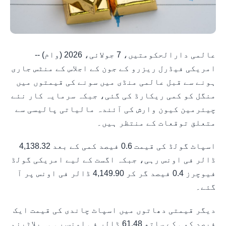
عالمی دارالحکومتیں، 7 جولائی، 2026 (وام) --
امریکی فیڈرل ریزرو کے جون کے اجلاس کے منٹس جاری
ہونے سے قبل عالمی منڈی میں سونے کی قیمتوں میں
منگل کو کمی ریکارڈ کی گئی، جبکہ سرمایہ کار نئے
چیئرمین کیون وارش کی آئندہ مالیاتی پالیسی سے
متعلق توقعات کے منتظر ہیں۔
اسپاٹ گولڈ کی قیمت 0.6 فیصد کمی کے بعد 4,138.32
ڈالر فی اونس رہی، جبکہ اگست کے لیے امریکی گولڈ
فیوچرز 0.4 فیصد گر کر 4,149.90 ڈالر فی اونس پر آ
گئے۔
دیگر قیمتی دھاتوں میں اسپاٹ چاندی کی قیمت ایک
فیصد کمی کے ساتھ 61.48 ڈالر فی اونس رہی۔ پلاٹینم