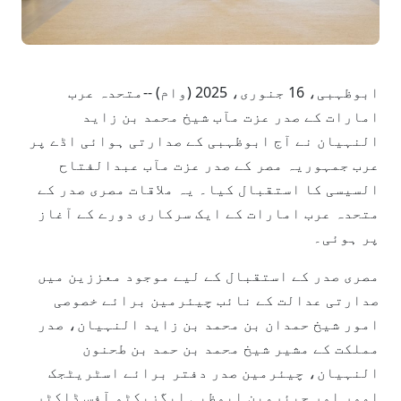
ابوظہبی، 16 جنوری، 2025 (وام) --متحدہ عرب
امارات کے صدر عزت مآب شیخ محمد بن زاید
النہیان نے آج ابوظہبی کے صدارتی ہوائی اڈے پر
عرب جمہوریہ مصر کے صدر عزت مآب عبدالفتاح
السیسی کا استقبال کیا۔ یہ ملاقات مصری صدر کے
متحدہ عرب امارات کے ایک سرکاری دورے کے آغاز
پر ہوئی۔
مصری صدر کے استقبال کے لیے موجود معززین میں
صدارتی عدالت کے نائب چیئرمین برائے خصوصی
امور شیخ حمدان بن محمد بن زاید النہیان، صدر
مملکت کے مشیر شیخ محمد بن حمد بن طحنون
النہیان، چیئرمین صدر دفتر برائے اسٹریٹجک
امور اور چیئرمین ابوظبی ایگزیکٹو آفس ڈاکٹر