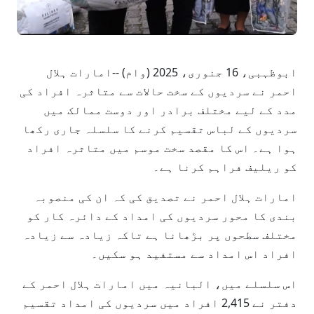
ابوظہبی، 16 جنوری، 2025 (وام) --امارات ہلال
احمر نے سردیوں کے سخت حالات سے متاثرہ افراد کی
مدد کے لیے مختلف برادر اور دوست ممالک میں
سردیوں کے لباس تقسیم کرنے کا سلسلہ جاری رکھا
ہوا ہے۔ اس کا مقصد سخت موسم میں متاثرہ افراد
کو ریلیف فراہم کرنا ہے۔
امارات ہلال احمر نے تصدیق کی کہ ان کی منصوبہ
بندی کا محور سردیوں کی امداد کے دائرہ کار کو
مختلف سطحوں پر بڑھانا ہے تاکہ زیادہ سے زیادہ
افراد اس امداد سے مستفید ہو سکیں۔
اس سلسلے میں، البانیہ میں امارات ہلال احمر کے
دفتر نے 2,415 افراد میں سردیوں کی امداد تقسیم