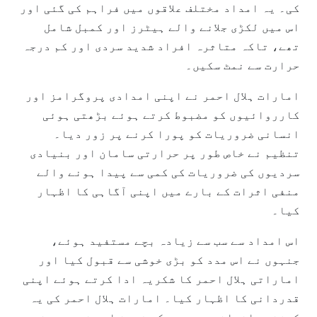
کی۔ یہ امداد مختلف علاقوں میں فراہم کی گئی اور
اس میں لکڑی جلانے والے ہیٹرز اور کمبل شامل
تھے، تاکہ متاثرہ افراد شدید سردی اور کم درجہ
حرارت سے نمٹ سکیں۔
امارات ہلال احمر نے اپنی امدادی پروگرامز اور
کارروائیوں کو مضبوط کرتے ہوئے بڑھتی ہوئی
انسانی ضروریات کو پورا کرنے پر زور دیا۔
تنظیم نے خاص طور پر حرارتی سامان اور بنیادی
سردیوں کی ضروریات کی کمی سے پیدا ہونے والے
منفی اثرات کے بارے میں اپنی آگاہی کا اظہار
کیا۔
اس امداد سے سب سے زیادہ بچے مستفید ہوئے،
جنہوں نے اس مدد کو بڑی خوشی سے قبول کیا اور
اماراتی ہلال احمر کا شکریہ ادا کرتے ہوئے اپنی
قدردانی کا اظہار کیا۔ امارات ہلال احمر کی یہ