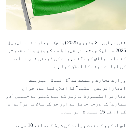
نئی دہلی، 21 جنوری 2025 (وام) – بھارت نے 1 اپریل
2025 سے ایک چوتھائی قیراط سے کم وزن والے قدرتی
کٹے اور پالش کیے گئے ہیرے کی ڈیوٹی فری درآمد
کی اجازت دینے کا اعلان کیا ہے۔
وزارت تجارت و صنعت نے "ڈائمنڈ امپریسٹ
اتھارائزیشن اسکیم" کا اعلان کیا ہے، جو ان
بھارتی ایکسپورٹ ہاؤسز کے لیے کھلی ہے جنہیں "دو
ستارے" کا درجہ حاصل ہے اور جن کی سالانہ برآمدات
کم از کم 15 ملین ڈالر ہیں۔
اس اسکیم کے تحت برآمد کی شرط کے ساتھ 10 فیصد