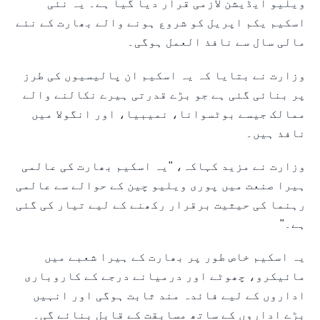
ویلیو ایڈیشن لازمی قرار دیا گیا ہے۔ یہ نئی
اسکیم یکم اپریل کو شروع ہونے والے بھارت کے نئے
مالی سال سے نافذ العمل ہوگی۔
وزارت نے بتایا کہ یہ اسکیم ان پالیسیوں کی طرز
پر بنائی گئی ہے جو بڑے قدرتی ہیرے نکالنے والے
ممالک جیسے بوٹسوانا، نمیبیا، اور انگولا میں
نافذ ہیں۔
وزارت نے مزید کہاکہ، "یہ اسکیم بھارت کی عالمی
ہیرا صنعت میں پوری ویلیو چین کے حوالے سے عالمی
رہنما کی حیثیت برقرار رکھنے کے لیے تیار کی گئی
ہے۔"
یہ اسکیم خاص طور پر بھارت کے ہیرا شعبے میں
مائیکرو، چھوٹے اور درمیانے درجے کے کاروباری
اداروں کے لیے فائدہ مند ثابت ہوگی اور انہیں
بڑے اداروں کے ساتھ مسابقت کے قابل بنائے گی۔