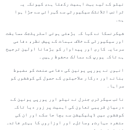
نیٹو کے لیے بہت اہمیت رکھتا ہے، کیونکہ یہ
ٹرانس اٹلانٹک سیکیورٹی سے گہرائی سے جڑا ہوا
ہے۔
شیکرنسکا نے کہا کہ بڑھتی ہوئی اسٹریٹجک مسابقت
اور سیکیورٹی کے خلاف مہمات کے پیش نظر، دفاعی
سرمایہ کاری اور پیداوار کو بڑھانا اولین ترجیح
ہے تاکہ یورپ کے ممالک محفوظ رہیں۔
انہوں نے یورپی یونین کی دفاعی صنعت کو مضبوط
بنانے اور درکار صلاحیتوں کے حصول کی کوششوں کو
سراہا۔
نائب سیکرٹری جنرل نے نیٹو اور یورپی یونین کے
درمیان قریبی تعاون کی اہمیت پر زور دیا تاکہ
کوششوں میں ڈپلیکیشن سے بچا جا سکے اور ان کی
منفرد مہارت، وسائل، اور اوزاروں کا بہتر فائدہ