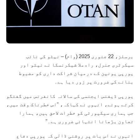
برسلز، 22 جنوری 2025 (وام) – نیٹو کی نائب
سیکرٹری جنرل، رادملا شیکرنسکا نے نیٹو اور
یورپی یونین کے درمیان شراکت داری کو مضبوط
بنانے کی ضرورت پر زور دیا ہے۔
یورپی ڈیفنس ایجنسی کی سالانہ کانفرنس میں گفتگو
کرتے ہوئے، انہوں نے کہاکہ، "اس خطرناک وقت میں،
جب ہماری سیکیورٹی کو خطرات لاحق ہیں، ہمارا
تعاون بڑھانا انتہائی ضروری ہے۔"
انہوں نے اس بات پر روشنی ڈالی کہ یورپی دفاع