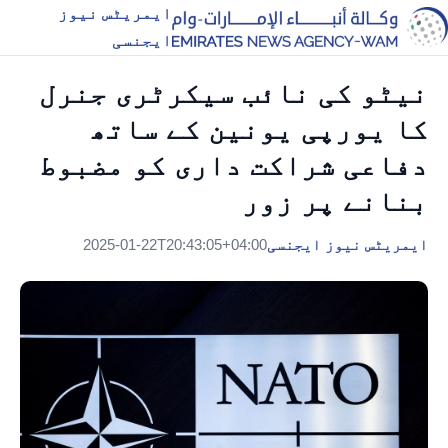
ایمریٹس نیوز
ایجنسی
نیٹو کی نائب سیکرٹری جنرل
کا یورپی یونین کے ساتھ
دفاعی شراکت داری کو مضبوط
بنانے پر زور
ایمریٹس نیوز ایجنسی
2025-01-22T20:43:05+04:00