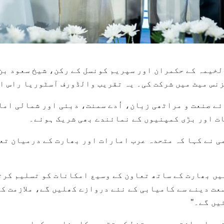
نوری 2025 (وام) – راس الخیمہ کے حکمران اور سپریم کونسل کے رکن، شیخ
نس میٹ میں شرکت کی۔ یہ تقریب والڈورف آسٹوریا راس ا
ے صنعت و مراٹھی زبان، اُدے سمنت، دبئی اور شمالی اما
ت اور بڑی کمپنیوں کے نمائندے بھی شریک ہوئے۔
ی نے کہا کہ متحدہ عرب امارات اور بھارت کے درمیان تع
یں بھارت کے ساتھ تعاون کے وسیع امکانات کو تسلیم کرت
عت دینے سے کامیابی کے نئے دروازے کھلیں گے، ملازمت کے
یں گے۔"
ی یادداشتوں پر دستخط کی تقریب کا مشاہدہ کیا۔