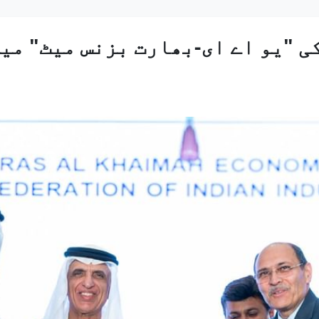
ی "یو اے ای-بھارت بزنس میٹ" می