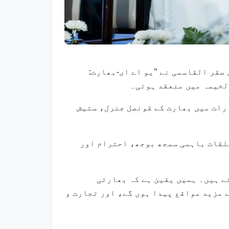
 سعود بن صقر القاسمی نے "یو اے ای-بھارت:
لخیمہ میں منعقد ہوئی۔
رات میں بھارت کے قونصل جنرل، ستیش
لقات باہمی سمجھ بوجھ، احترام اور
ے ہیں۔ ہمیں یقین ہے کہ بھارتی
 مزید مواقع پیدا ہوں گے، اور تجارت و