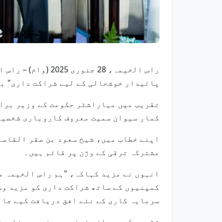
راس الخیمہ، 28 ج
پائیدار خوشحالی کے لیے شراکت داری" بز
تقریب میں مہاراشٹر حکومت کے وزیر برائ
کمار سیوان سمیت معروف کاروباری شخصیا
اپنے خطاب میں، شیخ سعود بن صقر القاسم
مشترکہ ترقی کے وژن پر قائم ہیں۔
انہوں نے مزید کہاکہ، "ہم راس الخیمہ م
کمپنیوں کے ساتھ شراکت داری کو مزید وس
سرمایہ کاری کے نئے افق دریافت کیے جائ
تقریب کے دوران، شیخ سعود نے دو مفاہمت