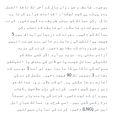
موجودہ ضابطہ، جو رواں سال کے آخر تک نافذ العمل
ہے، پہلے ہی کچھ لچکدار اقدامات فراہم کرتا ہے
تاکہ رکن ممالک کو بہتر طریقے سے گیس ذخیرہ کرنے
میں سہولت دی جا سکے۔ اس ضابطے کے تحت، رکن
ممالک کو ذخیرہ بھرنے کے درمیانی اہداف میں 5
فیصد پوائنٹس کی رعایت دی جاتی ہے، جس سے انہیں
اپنی ضروریات کے مطابق ذخیرہ کرنے کی مزید
آزادی ملتی ہے۔ مزید برآں، اگر کسی ملک کو
تکنیکی مسائل جیسے پائپ لائن کی بندش یا انجیکشن
سہولت کی ناکامی کا سامنا ہو، تو اسے 1 نومبر کے
بجائے 1 دسمبر تک 90 فیصد ذخیرہ مکمل کرنے کی
اجازت دی جا سکتی ہے۔ اس کے علاوہ، وہ ممالک جو
زیرِ زمین گیس ذخیرہ کرنے کی بڑی صلاحیت رکھتے
ہیں، ان کے لیے ذخیرہ کرنے کی پابندیاں نسبتاً
نرم رکھی گئی ہیں۔ اسی طرح، وہ ممالک جہاں ایل
این جی (LNG) ذخیرہ کرنے کی نمایاں سہولتیں