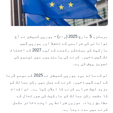
برسلز، 5 مارچ 2025 (وام) – یورپی کمیشن نے آج
توانائی کی فراہمی کے تحفظ اور یورپی گیس
مارکیٹ کو مستحکم رکھنے کے لیے 2027 کے اختتام
تک گیس ذخیرہ کرنے کی پابندیوں میں توسیع کی
تجویز پیش کی ہے۔
اس کے ساتھ ہی، یورپی کمیشن نے 2025 کے موسمِ گرما
کے لیے گیس ذخیرہ کرنے کے عمل میں رکن ممالک کو
مزید لچک فراہم کرنے کا اعلان کیا ہے۔ اس اقدام
کا مقصد رکن ممالک کو مارکیٹ کی صورتحال کے
مطابق زیادہ موزوں شرائط پر اپنے ذخائر مکمل
کرنے میں مدد دینا ہے۔