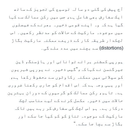
آج پیش کی گئی دو سالہ توسیع کی تجویز کے ساتھ
ایک سفارش بھی شامل ہے، جس میں رکن ممالک سے کہا
گیا ہے کہ وہ اپنے قومی ذخیرہ بھرنے کے فیصلوں
میں موجودہ مارکیٹ کے حالات کو مدنظر رکھیں۔ اس
لچکدار طریقہ کار کے ذریعے ممکنہ مارکیٹ بگاڑ
(distortions) سے بچنے میں مدد ملے گی۔
یورپی کمشنر برائے توانائی اور ہاؤسنگ، ڈین
جیرگنسن نے کہاکہ،"گیس ذخیرہ نے یورپی شہریوں
کو سپلائی میں ممکنہ رکاوٹوں سے محفوظ رکھا ہے،
اور یہی وجہ ہے کہ اس اقدام کو جاری رکھنا ضروری
ہے۔ تاہم، رکن ممالک کو گرمیوں کے دوران بہترین
حالات میں ذخیرہ مکمل کرنے کے لیے مناسب لچک
درکار ہے۔ ہم اس لچک کی سفارش کر رہے ہیں تاکہ
مارکیٹ کے موجودہ تناؤ کو کم کیا جا سکے اور
بگاڑ سے بچا جا سکے۔"